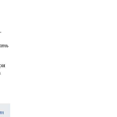
.
вать
ри
а
am