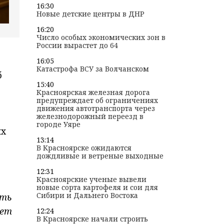
16:30
Новые детские центры в ДНР
16:20
Число особых экономических зон в
России вырастет до 64
16:05
Катастрофа ВСУ за Волчанском
б
15:40
Красноярская железная дорога
предупреждает об ограничениях
движения автотранспорта через
железнодорожный переезд в
городе Уяре
ых
13:14
В Красноярске ожидаются
дождливые и ветреные выходные
12:31
Красноярские ученые вывели
новые сорта картофеля и сои для
Сибири и Дальнего Востока
сть
чет
12:24
В Красноярске начали строить