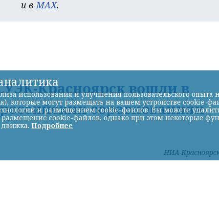
и в
MAX
.
-аналитика
УЭК-Красноярск вошли в
лиза использования и улучшения пользовательского опыта н
а), которые могут размещать на вашем устройстве cookie-фа
ероссийских соревнованиях
хнологий и размещением cookie-файлов. Вы можете удалить 
ь размещение cookie-файлов, однако при этом некоторые фу
 движка.
Подробнее
НИА-Красноярс