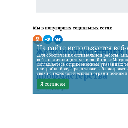
Мы в популярных социальных сетях
На сайте используется веб
Железнодорожники С
Для обеспечения оптимальной работы, ана
веб-аналитики (в том числе Яндекс.Метрик
число лучших на Вс
соглашаетесь с применением указанных те
настройки браузера, а также заблокироват
профмастерства
связи с технологическими ограничениями
Я согласен
07.08.2026 22:13