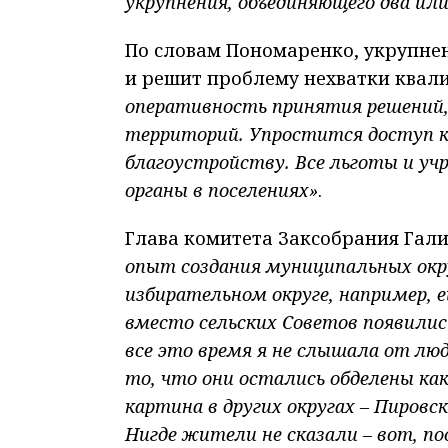
укрупнения, объединяющего два или
По словам Пономаренко, укрупне
и решит проблему нехватки квал
оперативность принятия решений
территорий. Упростится доступ 
благоустройству. Все льготы и уч
органы в поселениях»
.
Глава комитета Заксобрания Гал
опыт создания муниципальных окр
избирательном округе, например, 
вместо сельских Советов появили
все это время я не слышала от лю
то, что они остались обделены к
картина в других округах – Пировс
Нигде жители не сказали – вот, по