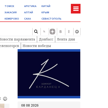
ТОМСК
АРКТИКА
КИТАЙ
ХАКАСИЯ
АЛТАЙ
КРЫМ
КЕМЕРОВО
САХА
СЕВАСТОПОЛЬ
Новости парламента
Донбасс
Лента дня
еленогорск
Новости победы
к
08 08 2026