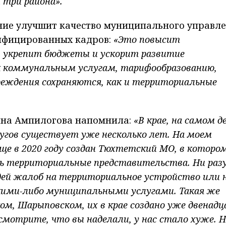
 три района».
ние улучшит качество муниципального управл
ифицированных кадров:
«Это повысит
, укрепит бюджеты и ускорит развитие
к коммунальным услугам, тарифообразованию,
реждения сохраняются, как и территориальные
ина Ампилогова напомнила:
«В крае, на самом де
угов существует уже несколько лет. На моем
еще в 2020 году создан Тюхтетский МО, в которо
сь территориальные представительства. Ни разу
дей жалоб на территориальное устройство или 
акими-либо муниципальными услугами. Такая же
ком, Шарыповском, их в крае создано уже двенадц
смотрите, что вы наделали, у нас стало хуже. Н