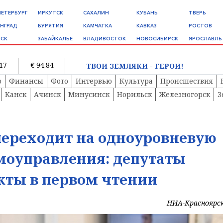
ПЕТЕРБУРГ
ИРКУТСК
САХАЛИН
КУБАНЬ
ТВЕРЬ
НГРАД
БУРЯТИЯ
КАМЧАТКА
КАВКАЗ
РОСТОВ
СК
ЗАБАЙКАЛЬЕ
ВЛАДИВОСТОК
НОВОСИБИРСК
ЯРОСЛАВЛЬ
.17
€ 94.84
ТВОИ ЗЕМЛЯКИ - ГЕРОИ!
о
Финансы
Фото
Интервью
Культура
Происшествия
Канск
Ачинск
Минусинск
Норильск
Железногорск
З
переходит на одноуровневую
моуправления: депутаты
кты в первом чтении
НИА-Красноярс