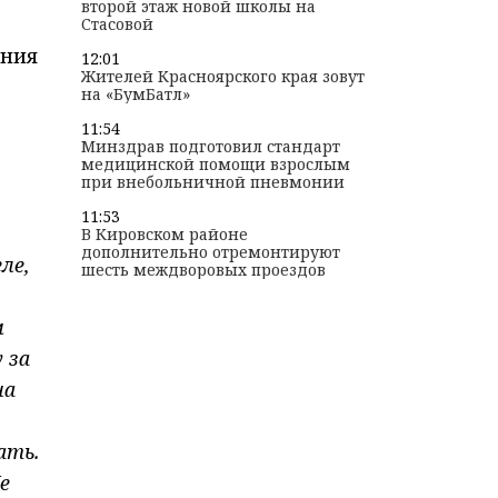
второй этаж новой школы на
Стасовой
ения
12:01
Жителей Красноярского края зовут
на «БумБатл»
11:54
Минздрав подготовил стандарт
медицинской помощи взрослым
при внебольничной пневмонии
11:53
В Кировском районе
дополнительно отремонтируют
ле,
шесть междворовых проездов
м
 за
на
ать.
е