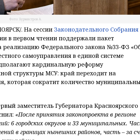
Фото: Бурмистров А.
ОЯРСК/. На сессии
Законодательного Собрания
и в первом чтении поддержали пакет
а реализацию Федерального закона №33-ФЗ «О
стного самоуправления в единой системе
едполагают кардинальную реформу
ной структуры МСУ: край переходит на
я, которая сократит количество муниципальн
ервый заместитель Губернатора Красноярского
снил:
«После принятия законопроекта в регионе
ий: 6 городских округов и 33 муниципальных. Ча
нений в границах нынешних районов, часть – за с