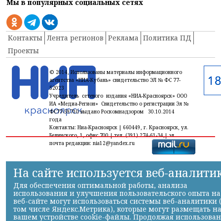
Мы в популярных социальных сетях
Контакты
Лента регионов
Реклама
Политика ПД
Проекты
© 2014, Использованы материалы информационного
агентства «НИА-Кубань» свидетельство ЭЛ № ФС 77-
52023
Учредитель сетевого издания «НИА-Красноярск» ООО
ИА «Медиа-Регион» Свидетельство о регистрации Эл №
ФС77-59710 выдано Роскомнадзором 30.10.2014
года
Контакты: Ниа-Красноярск | 660449, г. Красноярск, ул.
Белинского, 1, офис 700 | тел. (391) 274-61-34,| эл.
почта редакции: nia12@yandex.ru
На сайте используется веб-аналити
Для обеспечения оптимальной работы, анализа
использования и улучшения пользовательского опыта на
веб-сайте могут использоваться системы веб-аналитики 
том числе Яндекс.Метрика), которые могут размещать н
вашем устройстве cookie-файлы. Продолжая использова