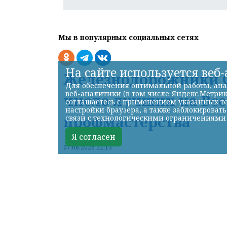
Мы в популярных социальных сетях
На сайте используется веб
Железнодорожники С
Для обеспечения оптимальной работы, ана
веб-аналитики (в том числе Яндекс.Метрик
число лучших на Вс
соглашаетесь с применением указанных те
настройки браузера, а также заблокироват
профмастерства
связи с технологическими ограничениями
Я согласен
07.08.2026 22:13