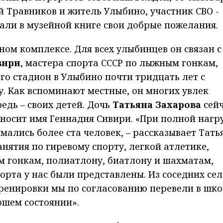
й Травников и житель Улыбино, участник СВО -
али в музейной книге свои добрые пожелания.
ном комплексе. Для всех улыбинцев он связан с
вири
, мастера спорта СССР по лыжным гонкам,
го стадион в Улыбино почти тридцать лет с
у. Как вспоминают местные, он многих увлек
редь – своих детей. Дочь
Татьяна Захарова
сей
 носит имя Геннадия Сивири. «При полной нагр
мались более ста человек, – рассказывает Тать
нятия по гиревому спорту, легкой атлетике,
м гонкам, полиатлону, биатлону и шахматам,
рта у нас были представлены. Из соседних сел
ренировки мы по согласованию перевели в шко
ошем состоянии».