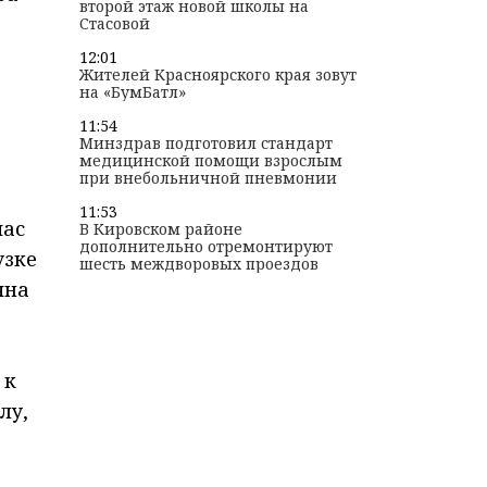
второй этаж новой школы на
Стасовой
12:01
Жителей Красноярского края зовут
на «БумБатл»
11:54
Минздрав подготовил стандарт
медицинской помощи взрослым
при внебольничной пневмонии
11:53
час
В Кировском районе
дополнительно отремонтируют
узке
шесть междворовых проездов
яна
 к
лу,