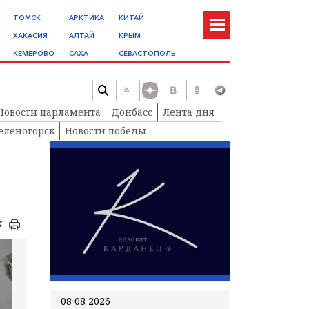
ТОМСК
АРКТИКА
КИТАЙ
ХАКАСИЯ
АЛТАЙ
КРЫМ
КЕМЕРОВО
САХА
СЕВАСТОПОЛЬ
Новости парламента
Донбасс
Лента дня
еленогорск
Новости победы
к
08 08 2026