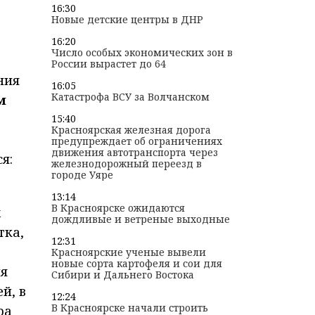
16:30
Новые детские центры в ДНР
16:20
Число особых экономических зон в
России вырастет до 64
ния
16:05
Катастрофа ВСУ за Волчанском
м
15:40
Красноярская железная дорога
предупреждает об ограничениях
движения автотранспорта через
я:
железнодорожный переезд в
городе Уяре
13:14
В Красноярске ожидаются
х
дождливые и ветреные выходные
тка,
12:31
Красноярские ученые вывели
новые сорта картофеля и сои для
ия
Сибири и Дальнего Востока
й, в
12:24
В Красноярске начали строить
ра