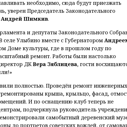
навливать необходимо, сюда будут приезжать
нь, уверен Председатель Законодательного
и
Андрей Шимкив
.
арламента и депутаты Законодательного Собра
В селе Улыбино вместе с Губернатором
Андрее
ом Доме культуры, где в прошлом году по
асштабный ремонт. Работы были настолько
 директор ДК
Вера Зяблицева
, гости восхищаютс
или!»
овили полностью. Проведён ремонт инженерны
тремонтированы крыша, крыльцо, фасад, отмос
омещений. И по оснащению клуб теперь не
центрам, подчеркнула руководитель учрежден
демонстрировали самобытный деревенский музе
оны до портретов советских вождей, от самова