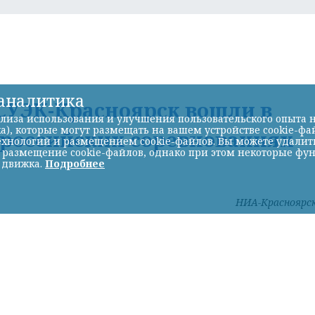
-аналитика
УЭК-Красноярск вошли в
лиза использования и улучшения пользовательского опыта н
а), которые могут размещать на вашем устройстве cookie-фа
ероссийских соревнованиях
хнологий и размещением cookie-файлов. Вы можете удалить 
ь размещение cookie-файлов, однако при этом некоторые фу
 движка.
Подробнее
НИА-Красноярс