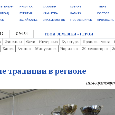
ПЕТЕРБУРГ
ИРКУТСК
САХАЛИН
КУБАНЬ
ТВЕРЬ
НГРАД
БУРЯТИЯ
КАМЧАТКА
КАВКАЗ
РОСТОВ
СК
ЗАБАЙКАЛЬЕ
ВЛАДИВОСТОК
НОВОСИБИРСК
ЯРОСЛАВЛЬ
.17
€ 94.84
ТВОИ ЗЕМЛЯКИ - ГЕРОИ!
о
Финансы
Фото
Интервью
Культура
Происшествия
Канск
Ачинск
Минусинск
Норильск
Железногорск
З
е традиции в регионе
НИА-Красноярс