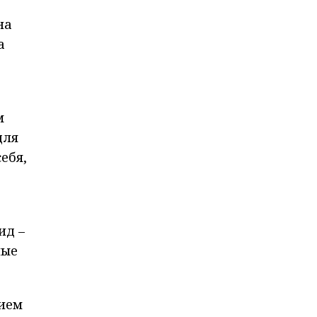
на
а
м
для
ебя,
.
ид –
ные
нием