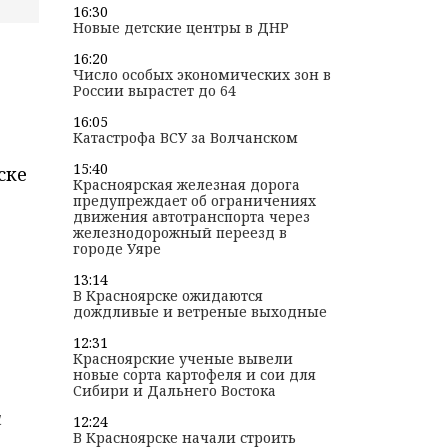
16:30
Новые детские центры в ДНР
16:20
Число особых экономических зон в
России вырастет до 64
16:05
Катастрофа ВСУ за Волчанском
15:40
ске
Красноярская железная дорога
предупреждает об ограничениях
движения автотранспорта через
железнодорожный переезд в
городе Уяре
13:14
В Красноярске ожидаются
дождливые и ветреные выходные
12:31
Красноярские ученые вывели
новые сорта картофеля и сои для
Сибири и Дальнего Востока
и
12:24
В Красноярске начали строить