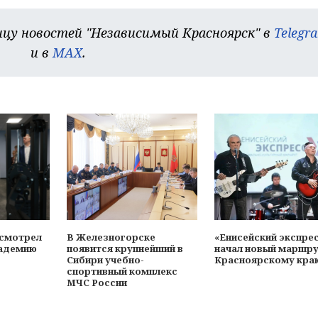
цу новостей "Независимый Красноярск" в
Telegr
и в
MAX
.
осмотрел
В Железногорске
«Енисейский экспре
адемию
появится крупнейший в
начал новый маршру
Сибири учебно-
Красноярскому кра
спортивный комплекс
МЧС России