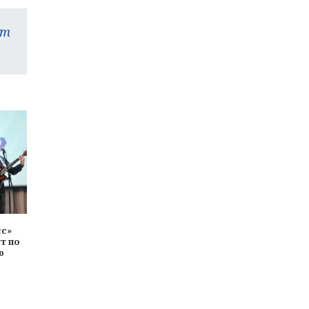
am
сс»
т по
ю