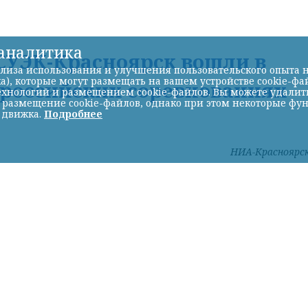
-аналитика
УЭК-Красноярск вошли в
лиза использования и улучшения пользовательского опыта н
а), которые могут размещать на вашем устройстве cookie-фа
ероссийских соревнованиях
хнологий и размещением cookie-файлов. Вы можете удалить 
ь размещение cookie-файлов, однако при этом некоторые фу
 движка.
Подробнее
НИА-Красноярс