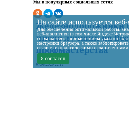
Мы в популярных социальных сетях
На сайте используется веб
Железнодорожники С
Для обеспечения оптимальной работы, ана
веб-аналитики (в том числе Яндекс.Метрик
число лучших на Вс
соглашаетесь с применением указанных те
настройки браузера, а также заблокироват
профмастерства
связи с технологическими ограничениями
Я согласен
07.08.2026 22:13