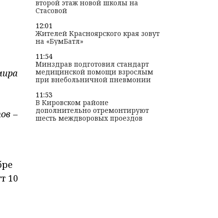
второй этаж новой школы на
Стасовой
12:01
Жителей Красноярского края зовут
на «БумБатл»
11:54
Минздрав подготовил стандарт
медицинской помощи взрослым
мира
при внебольничной пневмонии
11:53
В Кировском районе
дополнительно отремонтируют
ов –
шесть междворовых проездов
бре
т 10