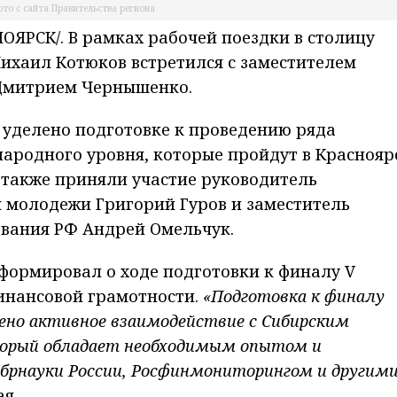
то с сайта Правительства региона
ЯРСК/. В рамках рабочей поездки в столицу
ихаил Котюков встретился с заместителем
 Дмитрием Чернышенко.
 уделено подготовке к проведению ряда
родного уровня, которые пройдут в Краснояр
е также приняли участие руководитель
 молодежи Григорий Гуров и заместитель
ования РФ Андрей Омельчук.
нформировал о ходе подготовки к финалу V
нансовой грамотности.
«Подготовка к финалу
ено активное взаимодействие с Сибирским
орый обладает необходимым опытом и
брнауки России, Росфинмониторингом и другим
ая.