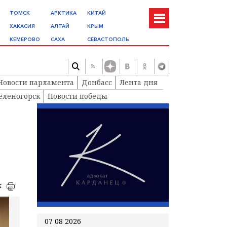
ТОМСК
АРКТИКА
КИТАЙ
ХАКАСИЯ
АЛТАЙ
КРЫМ
КЕМЕРОВО
САХА
СЕВАСТОПОЛЬ
Новости парламента
Донбасс
Лента дня
еленогорск
Новости победы
к
07 08 2026