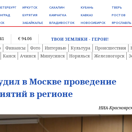
ПЕТЕРБУРГ
ИРКУТСК
САХАЛИН
КУБАНЬ
ТВЕРЬ
НГРАД
БУРЯТИЯ
КАМЧАТКА
КАВКАЗ
РОСТОВ
СК
ЗАБАЙКАЛЬЕ
ВЛАДИВОСТОК
НОВОСИБИРСК
ЯРОСЛАВЛЬ
.41
€ 94.06
ТВОИ ЗЕМЛЯКИ - ГЕРОИ!
о
Финансы
Фото
Интервью
Культура
Происшествия
Канск
Ачинск
Минусинск
Норильск
Железногорск
З
удил в Москве проведение
ятий в регионе
НИА-Красноярс