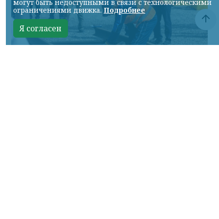
могут быть недоступными в связи с технологическими
ограничениями движка.
Подробнее
Я согласен
Фото: АО «СУЭК-Хакасия»
КРАСНОЯРСКИЙ КРАЙ, /НИА-
КРАСНОЯРСК/. Специалисты Бородинского
погрузочно-транспортного управления
стали призёрами Всероссийских
соревнований профессионального
мастерства «Логистический Олимп»,
которые прошли в Республике Хакасия.