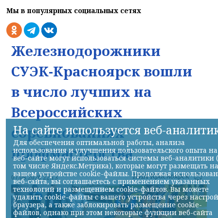
Мы в популярных социальных сетях
Железнодорожники
СУЭК-Красноярск вошли
в число лучших на
Всероссийских
На сайте используется веб-аналити
соревнованиях
Для обеспечения оптимальной работы, анализа
профмастерства
использования и улучшения пользовательского опыта на
веб-сайте могут использоваться системы веб-аналитики 
том числе Яндекс.Метрика), которые могут размещать н
вашем устройстве cookie-файлы. Продолжая использова
НИА-Красноярск
07.08.2026 22:13
веб-сайта, вы соглашаетесь с применением указанных
технологий и размещением cookie-файлов. Вы можете
удалить cookie-файлы с вашего устройства через настро
браузера, а также заблокировать размещение cookie-
файлов, однако при этом некоторые функции веб-сайта