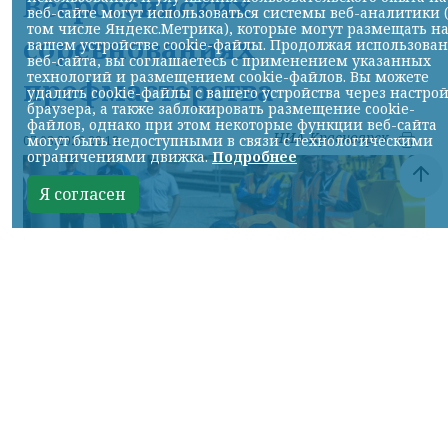
Всероссийских
веб-сайте могут использоваться системы веб-аналитики 
том числе Яндекс.Метрика), которые могут размещать н
соревнованиях
вашем устройстве cookie-файлы. Продолжая использова
веб-сайта, вы соглашаетесь с применением указанных
технологий и размещением cookie-файлов. Вы можете
профмастерства
удалить cookie-файлы с вашего устройства через настро
браузера, а также заблокировать размещение cookie-
файлов, однако при этом некоторые функции веб-сайта
НИА-Красноярск
могут быть недоступными в связи с технологическими
07.08.2026 22:13
ограничениями движка.
Подробнее
Я согласен
Фото: АО «СУЭК-Хакасия»