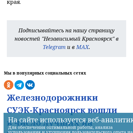
края.
Подписывайтесь на нашу страницу
новостей "Независимый Красноярск" в
Telegram
и в
MAX
.
Мы в популярных социальных сетях
Железнодорожники
СУЭК-Красноярск вошли
На сайте используется веб-аналити
в число лучших на
Для обеспечения оптимальной работы, анализа
использования и улучшения пользовательского опыта на