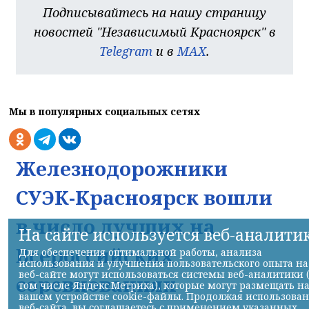
Подписывайтесь на нашу страницу
новостей "Независимый Красноярск" в
Telegram
и в
MAX
.
Мы в популярных социальных сетях
Железнодорожники
СУЭК-Красноярск вошли
в число лучших на
На сайте используется веб-аналити
Всероссийских
Для обеспечения оптимальной работы, анализа
использования и улучшения пользовательского опыта на
веб-сайте могут использоваться системы веб-аналитики 
соревнованиях
том числе Яндекс.Метрика), которые могут размещать н
вашем устройстве cookie-файлы. Продолжая использова
веб-сайта, вы соглашаетесь с применением указанных