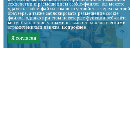
профмастерства
технологий и размещением cookie-файлов. Вы можете
удалить cookie-файлы с вашего устройства через настро
браузера, а также заблокировать размещение cookie-
НИА-Красноярск
07.08.2026 22:13
файлов, однако при этом некоторые функции веб-сайта
могут быть недоступными в связи с технологическими
ограничениями движка.
Подробнее
Я согласен
Фото: АО «СУЭК-Хакасия»
КРАСНОЯРСКИЙ КРАЙ, /НИА-
КРАСНОЯРСК/. Специалисты Бородинского
погрузочно-транспортного управления