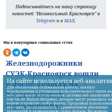
Подписывайтесь на нашу страницу
новостей "Независимый Красноярск" в
Telegram
и в
MAX
.
Мы в популярных социальных сетях
Железнодорожники
СУЭК-Красноярск вошли
На сайте используется веб-аналити
в число лучших на
Для обеспечения оптимальной работы, анализа
использования и улучшения пользовательского опыта на
Всероссийских
веб-сайте могут использоваться системы веб-аналитики 
том числе Яндекс.Метрика), которые могут размещать н
соревнованиях
вашем устройстве cookie-файлы. Продолжая использова
веб-сайта, вы соглашаетесь с применением указанных
технологий и размещением cookie-файлов. Вы можете