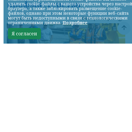
профмастерства
удалить cookie-файлы с вашего устройства через настро
браузера, а также заблокировать размещение cookie-
файлов, однако при этом некоторые функции веб-сайта
могут быть недоступными в связи с технологическими
НИА-Красноярск
07.08.2026 22:13
ограничениями движка.
Подробнее
Я согласен
Фото: АО «СУЭК-Хакасия»
КРАСНОЯРСКИЙ КРАЙ, /НИА-
КРАСНОЯРСК/. Специалисты Бородинского
погрузочно-транспортного управления