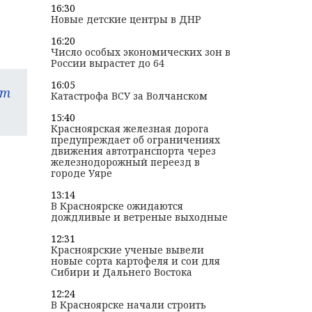
16:30
Новые детские центры в ДНР
16:20
Число особых экономических зон в
России вырастет до 64
16:05
am
Катастрофа ВСУ за Волчанском
15:40
Красноярская железная дорога
предупреждает об ограничениях
движения автотранспорта через
железнодорожный переезд в
городе Уяре
13:14
В Красноярске ожидаются
дождливые и ветреные выходные
12:31
Красноярские ученые вывели
новые сорта картофеля и сои для
Сибири и Дальнего Востока
12:24
В Красноярске начали строить