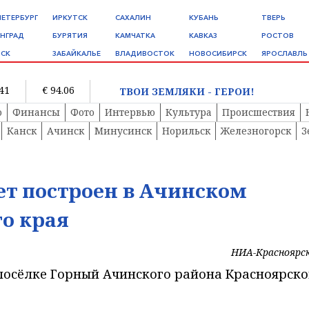
ПЕТЕРБУРГ
ИРКУТСК
САХАЛИН
КУБАНЬ
ТВЕРЬ
НГРАД
БУРЯТИЯ
КАМЧАТКА
КАВКАЗ
РОСТОВ
СК
ЗАБАЙКАЛЬЕ
ВЛАДИВОСТОК
НОВОСИБИРСК
ЯРОСЛАВЛЬ
.41
€ 94.06
ТВОИ ЗЕМЛЯКИ - ГЕРОИ!
о
Финансы
Фото
Интервью
Культура
Происшествия
Канск
Ачинск
Минусинск
Норильск
Железногорск
З
ет построен в Ачинском
о края
НИА-Красноярс
 посёлке Горный Ачинского района Красноярско