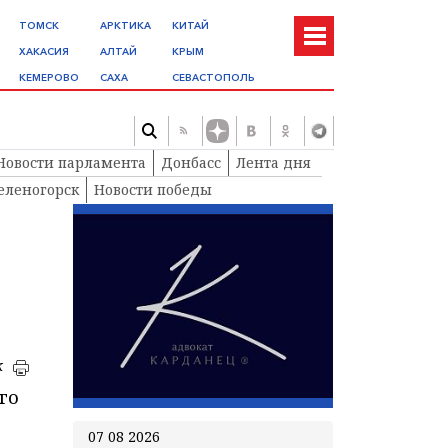
ТОМСК
АРКТИКА
КИТАЙ
ХАКАСИЯ
АЛТАЙ
КРЫМ
КЕМЕРОВО
САХА
СЕВАСТОПОЛЬ
Новости парламента
Донбасс
Лента дня
еленогорск
Новости победы
к
го
07 08 2026