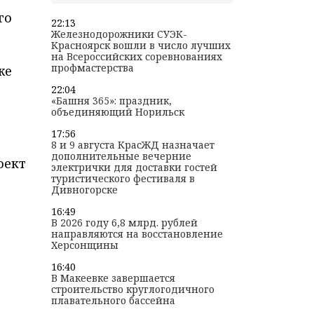
го
22:13
Железнодорожники СУЭК-
Красноярск вошли в число лучших
на Всероссийских соревнованиях
профмастерства
же
22:04
«Башня 365»: праздник,
объединяющий Норильск
17:56
8 и 9 августа КрасЖД назначает
дополнительные вечерние
оект
электрички для доставки гостей
туристического фестиваля в
Дивногорске
16:49
В 2026 году 6,8 млрд. рублей
направляются на восстановление
Херсонщины
16:40
В Макеевке завершается
строительство круглогодичного
плавательного бассейна