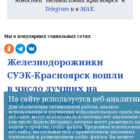
Telegram
и в
MAX
.
Мы в популярных социальных сетях
Железнодорожники
СУЭК-Красноярск вошли
в число лучших на
На сайте используется веб-аналити
Всероссийских
Для обеспечения оптимальной работы, анализа
соревнованиях
использования и улучшения пользовательского опыта на
веб-сайте могут использоваться системы веб-аналитики 
том числе Яндекс.Метрика), которые могут размещать н
профмастерства
вашем устройстве cookie-файлы. Продолжая использова
веб-сайта, вы соглашаетесь с применением указанных
технологий и размещением cookie-файлов. Вы можете