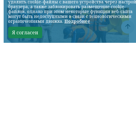
удалить cookie-файлы с вашего устройства через настро
НИА-Красноярск
07.08.2026 22:13
браузера, а также заблокировать размещение cookie-
файлов, однако при этом некоторые функции веб-сайта
могут быть недоступными в связи с технологическими
ограничениями движка.
Подробнее
Я согласен
Фото: АО «СУЭК-Хакасия»
КРАСНОЯРСКИЙ КРАЙ, /НИА-
КРАСНОЯРСК/. Специалисты Бородинского
погрузочно-транспортного управления
стали призёрами Всероссийских
соревнований профессионального