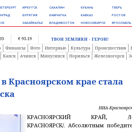
ПЕТЕРБУРГ
ИРКУТСК
САХАЛИН
КУБАНЬ
ТВЕРЬ
НГРАД
БУРЯТИЯ
КАМЧАТКА
КАВКАЗ
РОСТОВ
СК
ЗАБАЙКАЛЬЕ
ВЛАДИВОСТОК
НОВОСИБИРСК
ЯРОСЛАВЛЬ
.93
€ 93.19
ТВОИ ЗЕМЛЯКИ - ГЕРОИ!
о
Финансы
Фото
Интервью
Культура
Происшествия
Канск
Ачинск
Минусинск
Норильск
Железногорск
З
 в Красноярском крае стала
рска
НИА-Красноярс
КРАСНОЯРСКИЙ КРАЙ, /Н
КРАСНОЯРСК/. Абсолютным победит