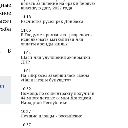
подать заявление на брак в первую
дные
красивую дату 2027 года
жное
11:18
ысяч
Расчистка русел рек Донбасса
жба
11:06
В Госдуме предлагают разрешить
использовать маткапитал для
оплаты аренды жилья
в. В
11:04
Шаги для улучшения экономики
ДНР
11:01
На «Бирюсе» завершилась смена
«Навигаторы будущего»
am
10:52
Помощь по соцконтракту получили
44 многодетные семьи Донецкой
Народной Республики
10:37
Лучшие пловцы - российские
10:37