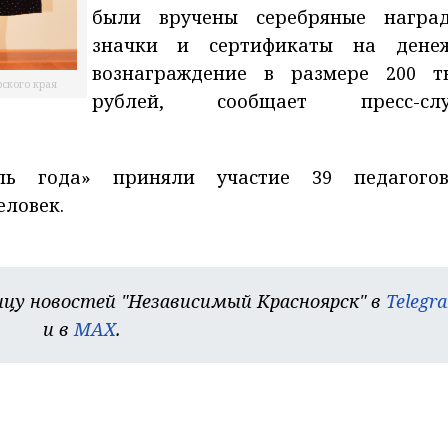
были вручены серебряные награ
значки и сертификаты на дене
вознаграждение в размере 200 т
рского края
рублей, сообщает пресс-слу
ель года» приняли участие 39 педагого
еловек.
цу новостей "Независимый Красноярск" в
Telegr
и в
MAX
.