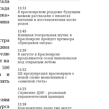
ала
ада
11:51
В красноярском роддоме будущим
зка»
мамам рассказали о нюансах
питания и восстановления после
ина
родов
11:43
Изящная театральная шутка: в
Красноярске пройдет премьера
тра
«Призраков оперы»
хина
11:39
елю
В августе в Красноярске
продолжается сезон кинопоказов
т на
под открытым небом
 500
11:32
ЦБ предупредил красноярцев о
га и
новой схеме мошенников с
пять
«заменой счета»
11:25
Служение ДНР – реальный
управленческий принцип
лям
11:18
урса
Красноярские пары уже могут