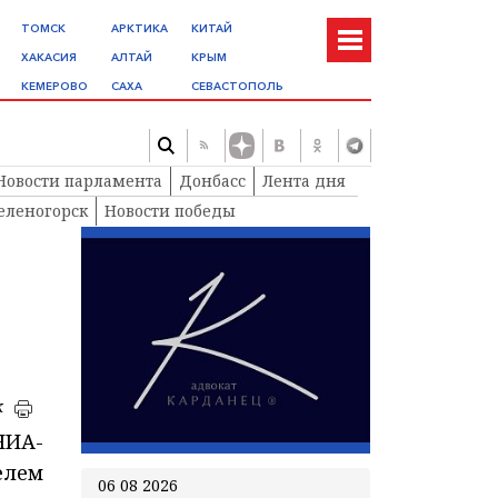
ТОМСК
АРКТИКА
КИТАЙ
ХАКАСИЯ
АЛТАЙ
КРЫМ
КЕМЕРОВО
САХА
СЕВАСТОПОЛЬ
Новости парламента
Донбасс
Лента дня
еленогорск
Новости победы
к
ИА-
елем
06 08 2026