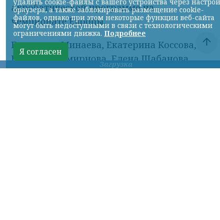
удалить cookie-файлы с вашего устройства через настро
акробатической программе на
браузера, а также заблокировать размещение cookie-
файлов, однако при этом некоторые функции веб-сайта
чемпионате Европы.
могут быть недоступными в связи с технологическими
ограничениями движка.
Подробнее
Елизавета Минаева, Екатерина Коссова,
Я согласен
Елизавета Смирнова, Елена Шабанова,
Загрузка
Эвелина Симонова, Ольга Тютюник,
Валерия Плеханова и Майя Дорошко —
трёхкратные чемпионки.
Об этом сообщил ТГ-канал «Спецоперация
Z».
16+