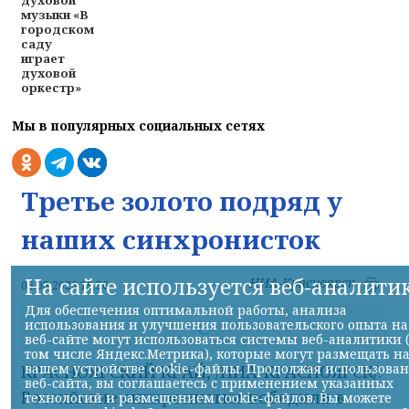
музыки «В
городском
саду
играет
духовой
оркестр»
Мы в популярных социальных сетях
Третье золото подряд у
наших синхронисток
На сайте используется веб-аналити
НИА-Красноярск
06.08.2026 18:36
Для обеспечения оптимальной работы, анализа
использования и улучшения пользовательского опыта на
веб-сайте могут использоваться системы веб-аналитики 
Фото ТГ-канала "Спецоперация Z"
том числе Яндекс.Метрика), которые могут размещать н
вашем устройстве cookie-файлы. Продолжая использова
КРАСНОЯРСКИЙ КРАЙ, /НИА-КРАСНОЯРСК/.
веб-сайта, вы соглашаетесь с применением указанных
Российские синхронистки победили в
технологий и размещением cookie-файлов. Вы можете