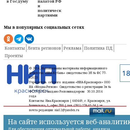
в Госдуму
палатой РФ
и
политическими
партиями
Мы в популярных социальных сетях
Контакты
Лента регионов
Реклама
Политика ПД
Проекты
© 2014, Использованы материалы информационного
агентства «НИА-Кубань» свидетельство ЭЛ № ФС 77-
52023
Учредитель сетевого издания «НИА-Красноярск» ООО
ИА «Медиа-Регион» Свидетельство о регистрации Эл №
ФС77-59710 выдано Роскомнадзором 30.10.2014
года
Контакты: Ниа-Красноярск | 660449, г. Красноярск, ул.
Белинского, 1, офис 700 | тел. (391) 274-61-34,| эл.
почта редакции: nia12@yandex.ru
На сайте используется веб-аналити
Для обеспечения оптимальной работы, анализа