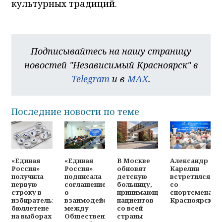
культурных традиций.
Подписывайтесь на нашу страницу
новостей "Независимый Красноярск" в
Telegram
и в
MAX
.
Последние новости по теме
«Единая
«Единая
В Москве
Александр
Россия»
Россия»
обновят
Карелин
получила
подписала
детскую
встретился
первую
соглашение
больницу,
со
строку в
о
принимающую
спортсменами
избирательном
взаимодействии
пациентов
Красноярска
бюллетене
между
со всей
на выборах
Общественной
страны