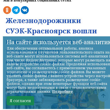
Мы в популярных социальных сетях
Железнодорожники
СУЭК-Красноярск вошли
в число лучших на
На сайте используется веб-аналити
Для обеспечения оптимальной работы, анализа
Всероссийских
использования и улучшения пользовательского опыта на
веб-сайте могут использоваться системы веб-аналитики 
соревнованиях
том числе Яндекс.Метрика), которые могут размещать н
вашем устройстве cookie-файлы. Продолжая использова
веб-сайта, вы соглашаетесь с применением указанных
профмастерства
технологий и размещением cookie-файлов. Вы можете
удалить cookie-файлы с вашего устройства через настро
браузера, а также заблокировать размещение cookie-
файлов, однако при этом некоторые функции веб-сайта
НИА-Красноярск
07.08.2026 22:13
могут быть недоступными в связи с технологическими
ограничениями движка.
Подробнее
Я согласен