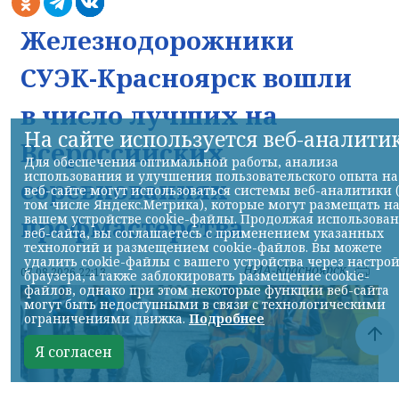
Железнодорожники
СУЭК-Красноярск вошли
в число лучших на
На сайте используется веб-аналити
Всероссийских
Для обеспечения оптимальной работы, анализа
использования и улучшения пользовательского опыта на
соревнованиях
веб-сайте могут использоваться системы веб-аналитики 
том числе Яндекс.Метрика), которые могут размещать н
вашем устройстве cookie-файлы. Продолжая использова
профмастерства
веб-сайта, вы соглашаетесь с применением указанных
технологий и размещением cookie-файлов. Вы можете
удалить cookie-файлы с вашего устройства через настро
НИА-Красноярск
07.08.2026 22:13
браузера, а также заблокировать размещение cookie-
файлов, однако при этом некоторые функции веб-сайта
могут быть недоступными в связи с технологическими
ограничениями движка.
Подробнее
Я согласен