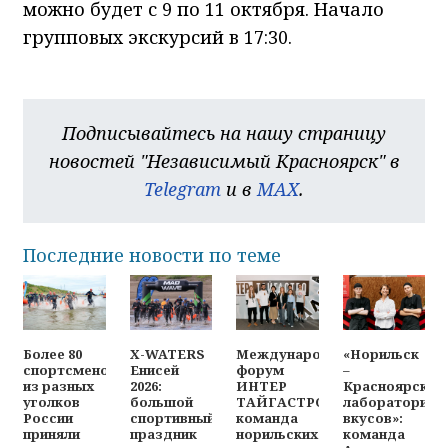
можно будет с 9 по 11 октября. Начало
групповых экскурсий в 17:30.
Подписывайтесь на нашу страницу
новостей "Независимый Красноярск" в
Telegram
и в
MAX
.
Последние новости по теме
Более 80
X-WATERS
Международный
«Норильск
спортсменов
Енисей
форум
–
из разных
2026:
ИНТЕР
Красноярск:
уголков
большой
ТАЙГАСТРО:
лаборатория
России
спортивный
команда
вкусов»:
приняли
праздник
норильских
команда