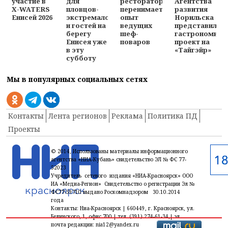
участие в
для
рестораторов
Агентства
X-WATERS
пловцов-
перенимает
развития
Енисей 2026
экстремалов
опыт
Норильска
и гостей на
ведущих
представила
берегу
шеф-
гастрономиче
Енисея уже
поваров
проект на
в эту
«Тайгэйр»
субботу
Мы в популярных социальных сетях
Контакты
Лента регионов
Реклама
Политика ПД
Проекты
© 2014, Использованы материалы информационного
агентства «НИА-Кубань» свидетельство ЭЛ № ФС 77-
52023
Учредитель сетевого издания «НИА-Красноярск» ООО
ИА «Медиа-Регион» Свидетельство о регистрации Эл №
ФС77-59710 выдано Роскомнадзором 30.10.2014
года
Контакты: Ниа-Красноярск | 660449, г. Красноярск, ул.
Белинского, 1, офис 700 | тел. (391) 274-61-34,| эл.
почта редакции: nia12@yandex.ru