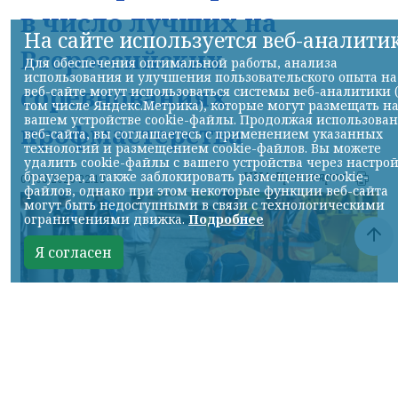
в число лучших на
На сайте используется веб-аналити
Всероссийских
Для обеспечения оптимальной работы, анализа
использования и улучшения пользовательского опыта на
соревнованиях
веб-сайте могут использоваться системы веб-аналитики 
том числе Яндекс.Метрика), которые могут размещать н
вашем устройстве cookie-файлы. Продолжая использова
профмастерства
веб-сайта, вы соглашаетесь с применением указанных
технологий и размещением cookie-файлов. Вы можете
удалить cookie-файлы с вашего устройства через настро
НИА-Красноярск
браузера, а также заблокировать размещение cookie-
07.08.2026 22:13
файлов, однако при этом некоторые функции веб-сайта
могут быть недоступными в связи с технологическими
ограничениями движка.
Подробнее
Я согласен