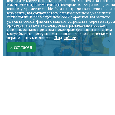
веб-сайте могут использоваться системы веб-аналитики 
соревнованиях
том числе Яндекс.Метрика), которые могут размещать н
вашем устройстве cookie-файлы. Продолжая использова
профмастерства
веб-сайта, вы соглашаетесь с применением указанных
технологий и размещением cookie-файлов. Вы можете
удалить cookie-файлы с вашего устройства через настро
браузера, а также заблокировать размещение cookie-
НИА-Красноярск
07.08.2026 22:13
файлов, однако при этом некоторые функции веб-сайта
могут быть недоступными в связи с технологическими
ограничениями движка.
Подробнее
Я согласен
Фото: АО «СУЭК-Хакасия»
КРАСНОЯРСКИЙ КРАЙ, /НИА-