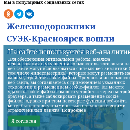
Мы в популярных социальных сетях
Железнодорожники
СУЭК-Красноярск вошли
в число лучших на
На сайте используется веб-аналити
Для обеспечения оптимальной работы, анализа
Всероссийских
использования и улучшения пользовательского опыта на
веб-сайте могут использоваться системы веб-аналитики 
соревнованиях
том числе Яндекс.Метрика), которые могут размещать н
вашем устройстве cookie-файлы. Продолжая использова
веб-сайта, вы соглашаетесь с применением указанных
профмастерства
технологий и размещением cookie-файлов. Вы можете
удалить cookie-файлы с вашего устройства через настро
браузера, а также заблокировать размещение cookie-
файлов, однако при этом некоторые функции веб-сайта
НИА-Красноярск
07.08.2026 22:13
могут быть недоступными в связи с технологическими
ограничениями движка.
Подробнее
Я согласен