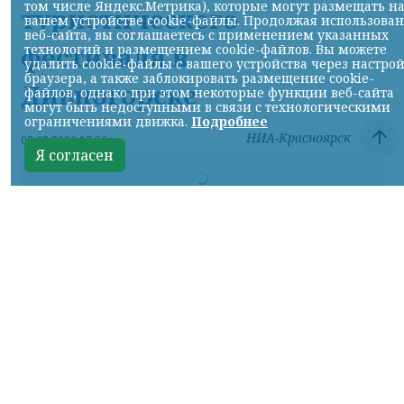
том числе Яндекс.Метрика), которые могут размещать н
туристического
вашем устройстве cookie-файлы. Продолжая использова
веб-сайта, вы соглашаетесь с применением указанных
фестиваля в
технологий и размещением cookie-файлов. Вы можете
удалить cookie-файлы с вашего устройства через настро
браузера, а также заблокировать размещение cookie-
Дивногорске
файлов, однако при этом некоторые функции веб-сайта
могут быть недоступными в связи с технологическими
ограничениями движка.
Подробнее
НИА-Красноярск
07.08.2026 17:56
Я согласен
Фото: КрасЖД
КРАСНОЯРСКИЙ КРАЙ, /НИА-
КРАСНОЯРСК/.
Для удобства гостей и
участников туристического фестиваля «ОМУТ
ФЕСТ», который пройдет 8 и 9 августа в
Дивногорске, Красноярская железная дорога
назначает дополнительные вечерние
электропоезда: