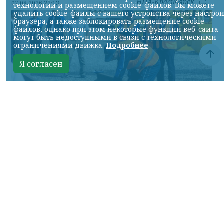
НИА-Красноярск
07.08.2026 22:13
технологий и размещением cookie-файлов. Вы можете
удалить cookie-файлы с вашего устройства через настро
браузера, а также заблокировать размещение cookie-
файлов, однако при этом некоторые функции веб-сайта
могут быть недоступными в связи с технологическими
ограничениями движка.
Подробнее
Я согласен
Фото: АО «СУЭК-Хакасия»
КРАСНОЯРСКИЙ КРАЙ, /НИА-
КРАСНОЯРСК/. Специалисты Бородинского
погрузочно-транспортного управления
стали призёрами Всероссийских
соревнований профессионального