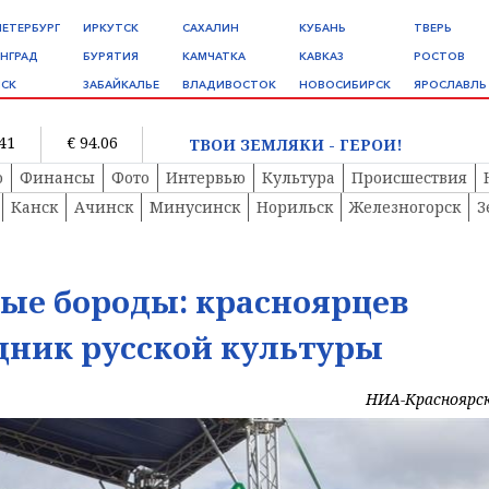
ПЕТЕРБУРГ
ИРКУТСК
САХАЛИН
КУБАНЬ
ТВЕРЬ
НГРАД
БУРЯТИЯ
КАМЧАТКА
КАВКАЗ
РОСТОВ
СК
ЗАБАЙКАЛЬЕ
ВЛАДИВОСТОК
НОВОСИБИРСК
ЯРОСЛАВЛЬ
.41
€ 94.06
ТВОИ ЗЕМЛЯКИ - ГЕРОИ!
о
Финансы
Фото
Интервью
Культура
Происшествия
Канск
Ачинск
Минусинск
Норильск
Железногорск
З
ые бороды: красноярцев
дник русской культуры
НИА-Красноярс