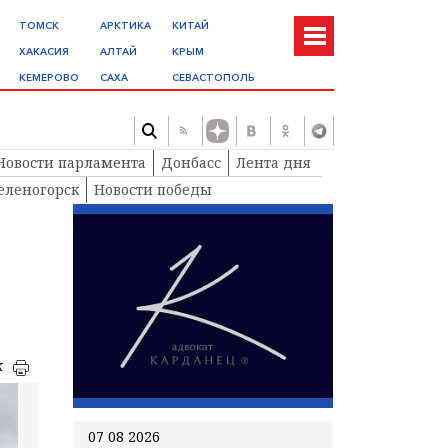
ТОМСК
АРКТИКА
КИТАЙ
ХАКАСИЯ
АЛТАЙ
КРЫМ
КЕМЕРОВО
САХА
СЕВАСТОПОЛЬ
Новости парламента
Донбасс
Лента дня
еленогорск
Новости победы
к
07 08 2026