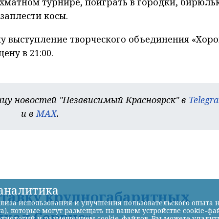
хматном турнире, поиграть в городки, бирюль
заплести косы.
 выступление творческого объединения «Хоро
ену в 21:00.
цу новостей "Независимый Красноярск" в
Telegr
и в
MAX
.
-аналитика
ставку крупногабаритных
лиза использования и улучшения пользовательского опыта н
а), которые могут размещать на вашем устройстве cookie-фа
йкал Сервис»
хнологий и размещением cookie-файлов. Вы можете удалить 