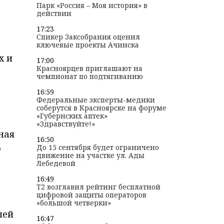
Парк «Россия – Моя история» в
действии
17:23
Спикер Заксобрания оценил
ключевые проекты Ачинска
х и
17:00
Красноярцев приглашают на
чемпионат по подтягиванию
16:59
Федеральные эксперты-медики
соберутся в Красноярске на форуме
«Губернских аптек»
«Здравствуйте!»
ная
16:50
ю
До 15 сентября будет ограничено
движение на участке ул. Ады
Лебедевой
16:49
T2 возглавил рейтинг бесплатной
цифровой защиты операторов
«большой четверки»
лей
16:47