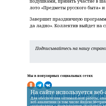
подушками, принять участие в ша
лото «Предметы русского быта» и 
Завершит праздничную программу
да ладно». Коллектив выйдет на сц
Подписывайтесь на нашу страни
Мы в популярных социальных сетях
На сайте используется веб
Авито расширяет до
Для обеспечения оптимальной работы, ана
веб-аналитики (в том числе Яндекс.Метрик
товаров вместе с «Ба
соглашаетесь с применением указанных те