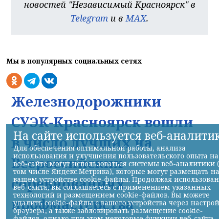
новостей "Независимый Красноярск" в
Telegram
и в
MAX
.
Мы в популярных социальных сетях
Железнодорожники
СУЭК-Красноярск вошли
На сайте используется веб-аналити
в число лучших на
Для обеспечения оптимальной работы, анализа
использования и улучшения пользовательского опыта на
Всероссийских
веб-сайте могут использоваться системы веб-аналитики 
том числе Яндекс.Метрика), которые могут размещать н
соревнованиях
вашем устройстве cookie-файлы. Продолжая использова
веб-сайта, вы соглашаетесь с применением указанных
технологий и размещением cookie-файлов. Вы можете
профмастерства
удалить cookie-файлы с вашего устройства через настро
браузера, а также заблокировать размещение cookie-
файлов, однако при этом некоторые функции веб-сайта