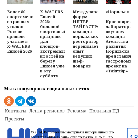
Более 80
X-WATERS
Международный
«Норильск
спортсменов
Енисей
форум
–
из разных
2026:
ИНТЕР
Красноярск:
уголков
большой
ТАЙГАСТРО:
лаборатория
России
спортивный
команда
вкусов»:
приняли
праздник
норильских
команда
участие в
для
рестораторов
Агентства
X-WATERS
пловцов-
перенимает
развития
Енисей 2026
экстремалов
опыт
Норильска
и гостей на
ведущих
представила
берегу
шеф-
гастрономиче
Енисея уже
поваров
проект на
в эту
«Тайгэйр»
субботу
Мы в популярных социальных сетях
Контакты
Лента регионов
Реклама
Политика ПД
Проекты
© 2014, Использованы материалы информационного
агентства «НИА-Кубань» свидетельство ЭЛ № ФС 77-