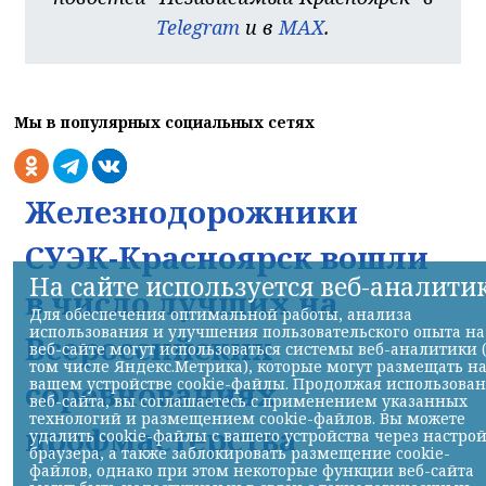
Telegram
и в
MAX
.
Мы в популярных социальных сетях
Железнодорожники
СУЭК-Красноярск вошли
На сайте используется веб-аналити
в число лучших на
Для обеспечения оптимальной работы, анализа
использования и улучшения пользовательского опыта на
Всероссийских
веб-сайте могут использоваться системы веб-аналитики 
том числе Яндекс.Метрика), которые могут размещать н
вашем устройстве cookie-файлы. Продолжая использова
соревнованиях
веб-сайта, вы соглашаетесь с применением указанных
технологий и размещением cookie-файлов. Вы можете
профмастерства
удалить cookie-файлы с вашего устройства через настро
браузера, а также заблокировать размещение cookie-
файлов, однако при этом некоторые функции веб-сайта