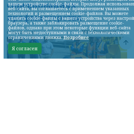
соревнованиях
вашем устройстве cookie-файлы. Продолжая использова
веб-сайта, вы соглашаетесь с применением указанных
технологий и размещением cookie-файлов. Вы можете
профмастерства
удалить cookie-файлы с вашего устройства через настро
браузера, а также заблокировать размещение cookie-
файлов, однако при этом некоторые функции веб-сайта
НИА-Красноярск
могут быть недоступными в связи с технологическими
07.08.2026 22:13
ограничениями движка.
Подробнее
Я согласен
Фото: АО «СУЭК-Хакасия»
КРАСНОЯРСКИЙ КРАЙ, /НИА-