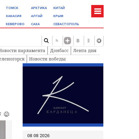
ТОМСК
АРКТИКА
КИТАЙ
ХАКАСИЯ
АЛТАЙ
КРЫМ
КЕМЕРОВО
САХА
СЕВАСТОПОЛЬ
Новости парламента
Донбасс
Лента дня
еленогорск
Новости победы
к
08 08 2026