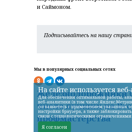
и Саймоном.
Подписывайтесь на нашу страни
Мы в популярных социальных сетях
На сайте используется веб
Железнодорожники С
Для обеспечения оптимальной работы, ана
веб-аналитики (в том числе Яндекс.Метрик
число лучших на Вс
соглашаетесь с применением указанных те
настройки браузера, а также заблокироват
профмастерства
связи с технологическими ограничениями
Я согласен