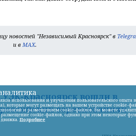
цу новостей "Независимый Красноярск" в
Telegr
и в
MAX
.
-аналитика
УЭК-Красноярск вошли в
лиза использования и улучшения пользовательского опыта н
а), которые могут размещать на вашем устройстве cookie-фа
ероссийских соревнованиях
хнологий и размещением cookie-файлов. Вы можете удалить 
ь размещение cookie-файлов, однако при этом некоторые фу
 движка.
Подробнее