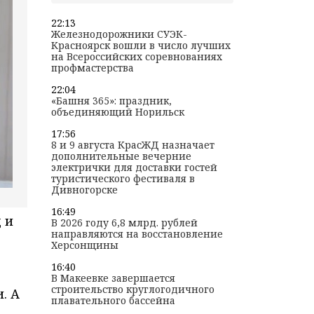
22:13
Железнодорожники СУЭК-
Красноярск вошли в число лучших
на Всероссийских соревнованиях
профмастерства
22:04
«Башня 365»: праздник,
объединяющий Норильск
17:56
8 и 9 августа КрасЖД назначает
дополнительные вечерние
электрички для доставки гостей
туристического фестиваля в
Дивногорске
16:49
 и
В 2026 году 6,8 млрд. рублей
направляются на восстановление
Херсонщины
16:40
В Макеевке завершается
строительство круглогодичного
. А
плавательного бассейна