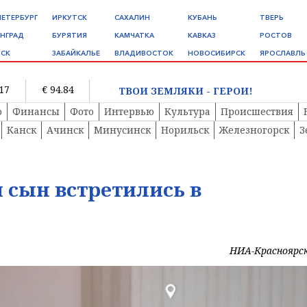
ПЕТЕРБУРГ
ИРКУТСК
САХАЛИН
КУБАНЬ
ТВЕРЬ
НГРАД
БУРЯТИЯ
КАМЧАТКА
КАВКАЗ
РОСТОВ
СК
ЗАБАЙКАЛЬЕ
ВЛАДИВОСТОК
НОВОСИБИРСК
ЯРОСЛАВЛЬ
.17
€ 94.84
ТВОИ ЗЕМЛЯКИ - ГЕРОИ!
о
Финансы
Фото
Интервью
Культура
Происшествия
Канск
Ачинск
Минусинск
Норильск
Железногорск
З
и сын встретились в
НИА-Красноярс