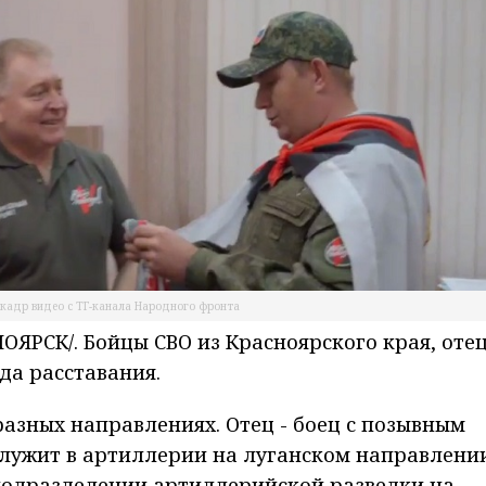
-кадр видео с ТГ-канала Народного фронта
РСК/. Бойцы СВО из Красноярского края, отец
да расставания.
разных направлениях. Отец - боец с позывным
служит в артиллерии на луганском направлении
в подразделении артиллерийской разведки на