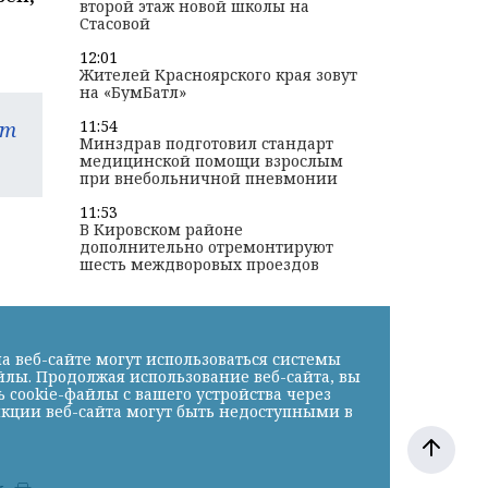
второй этаж новой школы на
Стасовой
12:01
Жителей Красноярского края зовут
на «БумБатл»
11:54
am
Минздрав подготовил стандарт
медицинской помощи взрослым
при внебольничной пневмонии
11:53
В Кировском районе
дополнительно отремонтируют
шесть междворовых проездов
а веб-сайте могут использоваться системы
йлы. Продолжая использование веб-сайта, вы
cookie-файлы с вашего устройства через
нкции веб-сайта могут быть недоступными в