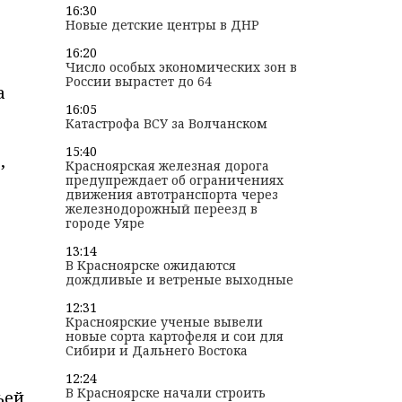
16:30
Новые детские центры в ДНР
16:20
Число особых экономических зон в
России вырастет до 64
а
16:05
Катастрофа ВСУ за Волчанском
15:40
,
Красноярская железная дорога
предупреждает об ограничениях
движения автотранспорта через
железнодорожный переезд в
городе Уяре
13:14
В Красноярске ожидаются
дождливые и ветреные выходные
12:31
Красноярские ученые вывели
новые сорта картофеля и сои для
Сибири и Дальнего Востока
12:24
В Красноярске начали строить
ьей,