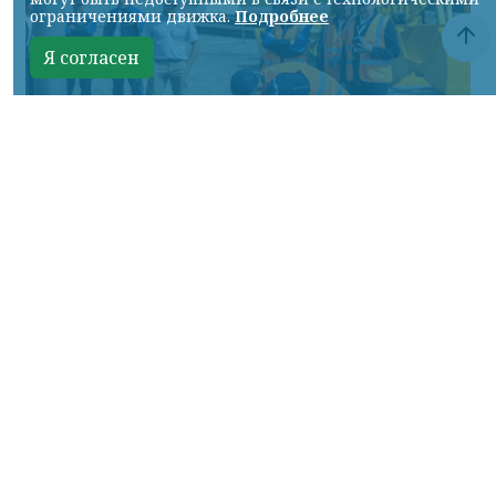
ограничениями движка.
Подробнее
Я согласен
Фото: АО «СУЭК-Хакасия»
КРАСНОЯРСКИЙ КРАЙ, /НИА-
КРАСНОЯРСК/. Специалисты Бородинского
погрузочно-транспортного управления
стали призёрами Всероссийских
соревнований профессионального
мастерства «Логистический Олимп»,