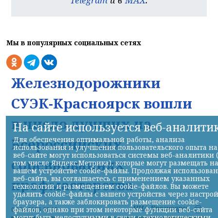
Мы в популярных социальных сетях
Железнодорожники
СУЭК-Красноярск вошли
в число лучших на
На сайте используется веб-аналити
Всероссийских
Для обеспечения оптимальной работы, анализа
использования и улучшения пользовательского опыта на
веб-сайте могут использоваться системы веб-аналитики 
соревнованиях
том числе Яндекс.Метрика), которые могут размещать н
вашем устройстве cookie-файлы. Продолжая использова
веб-сайта, вы соглашаетесь с применением указанных
профмастерства
технологий и размещением cookie-файлов. Вы можете
удалить cookie-файлы с вашего устройства через настро
браузера, а также заблокировать размещение cookie-
НИА-Красноярск
файлов, однако при этом некоторые функции веб-сайта
07.08.2026 22:13
могут быть недоступными в связи с технологическими