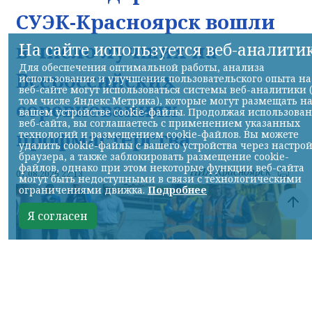
СУЭК-Красноярск вошли
в число лучших на
На сайте используется веб-аналити
Для обеспечения оптимальной работы, анализа
Всероссийских
использования и улучшения пользовательского опыта на
веб-сайте могут использоваться системы веб-аналитики 
том числе Яндекс.Метрика), которые могут размещать н
соревнованиях
вашем устройстве cookie-файлы. Продолжая использова
веб-сайта, вы соглашаетесь с применением указанных
профмастерства
технологий и размещением cookie-файлов. Вы можете
удалить cookie-файлы с вашего устройства через настро
браузера, а также заблокировать размещение cookie-
файлов, однако при этом некоторые функции веб-сайта
НИА-Красноярск
07.08.2026 22:13
могут быть недоступными в связи с технологическими
ограничениями движка.
Подробнее
Я согласен