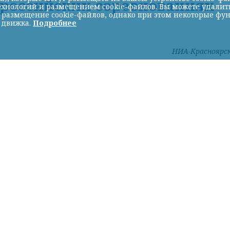
ероссийских соревнованиях
хнологий и размещением cookie-файлов. Вы можете удалить 
ь размещение cookie-файлов, однако при этом некоторые фу
 движка.
Подробнее
НИА-Красноярс