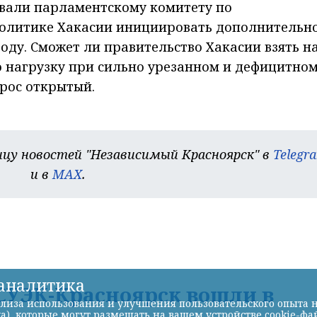
овали парламентскому комитету по
олитике Хакасии инициировать дополнительн
оду. Сможет ли правительство Хакасии взять н
 нагрузку при сильно урезанном и дефицитно
рос открытый.
цу новостей "Независимый Красноярск" в
Telegr
и в
MAX
.
-аналитика
УЭК-Красноярск вошли в
лиза использования и улучшения пользовательского опыта н
а), которые могут размещать на вашем устройстве cookie-фа