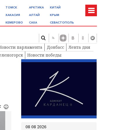
ТОМСК
АРКТИКА
КИТАЙ
ХАКАСИЯ
АЛТАЙ
КРЫМ
КЕМЕРОВО
САХА
СЕВАСТОПОЛЬ
Новости парламента
Донбасс
Лента дня
еленогорск
Новости победы
к
08 08 2026