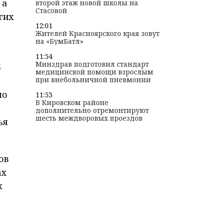
 а
второй этаж новой школы на
Стасовой
гих
12:01
Жителей Красноярского края зовут
на «БумБатл»
11:54
Минздрав подготовил стандарт
5
медицинской помощи взрослым
при внебольничной пневмонии
но
11:53
В Кировском районе
дополнительно отремонтируют
шесть междворовых проездов
ья
ов
ах
к