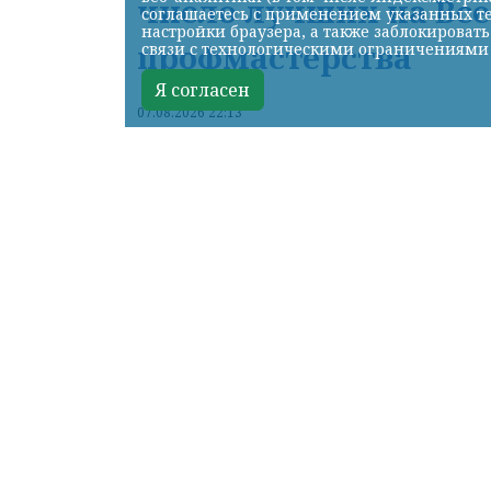
число лучших на Вс
соглашаетесь с применением указанных те
настройки браузера, а также заблокироват
профмастерства
связи с технологическими ограничениями
Я согласен
07.08.2026 22:13