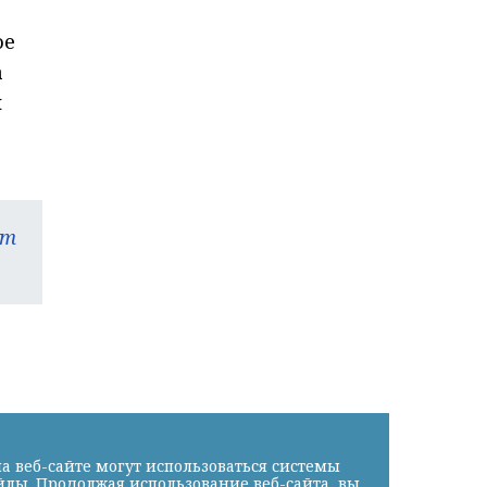
ое
а
м
am
а веб-сайте могут использоваться системы
йлы. Продолжая использование веб-сайта, вы