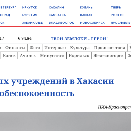
ПЕТЕРБУРГ
ИРКУТСК
САХАЛИН
КУБАНЬ
ТВЕРЬ
НГРАД
БУРЯТИЯ
КАМЧАТКА
КАВКАЗ
РОСТОВ
СК
ЗАБАЙКАЛЬЕ
ВЛАДИВОСТОК
НОВОСИБИРСК
ЯРОСЛАВЛЬ
.17
€ 94.84
ТВОИ ЗЕМЛЯКИ - ГЕРОИ!
о
Финансы
Фото
Интервью
Культура
Происшествия
Канск
Ачинск
Минусинск
Норильск
Железногорск
З
ых учреждений в Хакасии
обеспокоенность
НИА-Красноярс