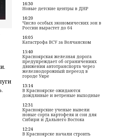
16:30
Новые детские центры в ДНР
16:20
Число особых экономических зон в
России вырастет до 64
16:05
Катастрофа ВСУ за Волчанском
15:40
Красноярская железная дорога
предупреждает об ограничениях
и.
движения автотранспорта через
железнодорожный переезд в
городе Уяре
луги
13:14
.
В Красноярске ожидаются
дождливые и ветреные выходные
12:31
Красноярские ученые вывели
новые сорта картофеля и сои для
Сибири и Дальнего Востока
12:24
В Красноярске начали строить