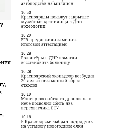
автоподстав на миллион
10:30
Красноярцам покажут закрытые
музейные хранилища в Дни
цу
археологии
10:29
ЕГЭ предложили заменить
итоговой аттестацией
10:28
Волонтёры в ДНР помогли
ения
восстановить больницу
10:28
Красноярский эконадзор возбудил
20 дел за незаконный сброс
ту,
отходов
в
10:19
Маневр российского дроновода в
небе позволил сбить два
перехватчика ВСУ
»,
10:18
В Красноярске выбран подрядчик
на установу новогодней ёлки