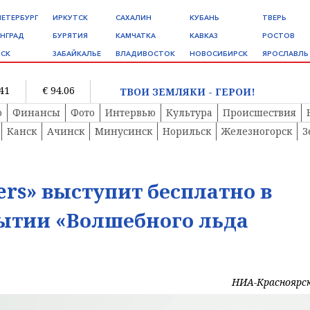
ПЕТЕРБУРГ
ИРКУТСК
САХАЛИН
КУБАНЬ
ТВЕРЬ
НГРАД
БУРЯТИЯ
КАМЧАТКА
КАВКАЗ
РОСТОВ
СК
ЗАБАЙКАЛЬЕ
ВЛАДИВОСТОК
НОВОСИБИРСК
ЯРОСЛАВЛЬ
.41
€ 94.06
ТВОИ ЗЕМЛЯКИ - ГЕРОИ!
о
Финансы
Фото
Интервью
Культура
Происшествия
Канск
Ачинск
Минусинск
Норильск
Железногорск
З
ers» выступит бесплатно в
рытии «Волшебного льда
НИА-Красноярс