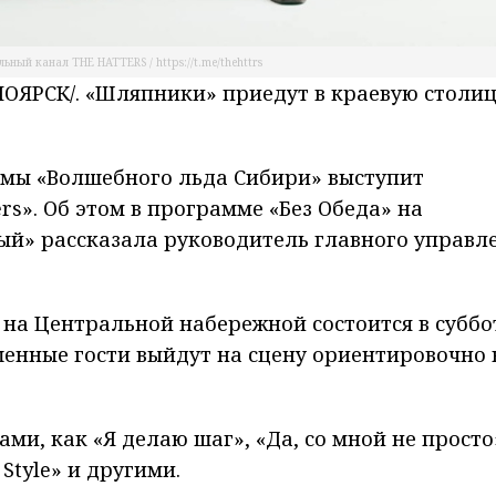
ьный канал THE HATTERS / https://t.me/thehttrs
ЯРСК/. «Шляпники» приедут в краевую столи
мы «Волшебного льда Сибири» выступит
rs». Об этом в программе «Без Обеда» на
ый» рассказала руководитель главного управл
на Центральной набережной состоится в суббо
ашенные гости выйдут на сцену ориентировочно 
и, как «Я делаю шаг», «Да, со мной не просто
Style» и другими.