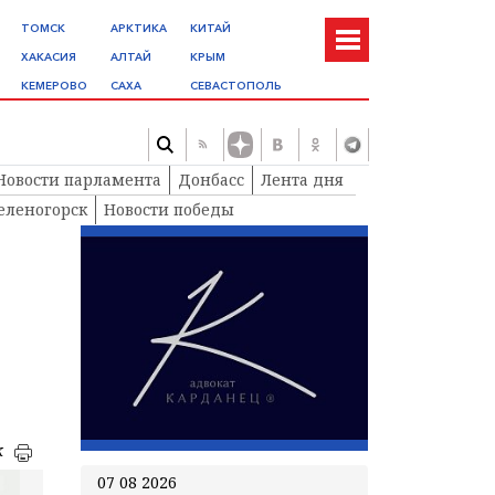
ТОМСК
АРКТИКА
КИТАЙ
ХАКАСИЯ
АЛТАЙ
КРЫМ
КЕМЕРОВО
САХА
СЕВАСТОПОЛЬ
Новости парламента
Донбасс
Лента дня
еленогорск
Новости победы
к
07 08 2026