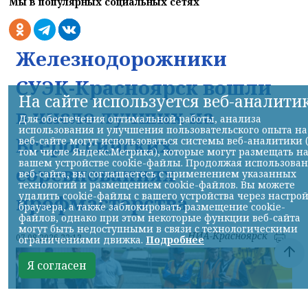
Мы в популярных социальных сетях
Железнодорожники
СУЭК-Красноярск вошли
На сайте используется веб-аналити
в число лучших на
Для обеспечения оптимальной работы, анализа
использования и улучшения пользовательского опыта на
Всероссийских
веб-сайте могут использоваться системы веб-аналитики 
том числе Яндекс.Метрика), которые могут размещать н
вашем устройстве cookie-файлы. Продолжая использова
соревнованиях
веб-сайта, вы соглашаетесь с применением указанных
технологий и размещением cookie-файлов. Вы можете
удалить cookie-файлы с вашего устройства через настро
профмастерства
браузера, а также заблокировать размещение cookie-
файлов, однако при этом некоторые функции веб-сайта
могут быть недоступными в связи с технологическими
НИА-Красноярск
07.08.2026 22:13
ограничениями движка.
Подробнее
Я согласен