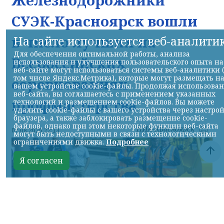
СУЭК-Красноярск вошли
в число лучших на
На сайте используется веб-аналити
Для обеспечения оптимальной работы, анализа
Всероссийских
использования и улучшения пользовательского опыта на
веб-сайте могут использоваться системы веб-аналитики 
том числе Яндекс.Метрика), которые могут размещать н
соревнованиях
вашем устройстве cookie-файлы. Продолжая использова
веб-сайта, вы соглашаетесь с применением указанных
профмастерства
технологий и размещением cookie-файлов. Вы можете
удалить cookie-файлы с вашего устройства через настро
браузера, а также заблокировать размещение cookie-
файлов, однако при этом некоторые функции веб-сайта
НИА-Красноярск
07.08.2026 22:13
могут быть недоступными в связи с технологическими
ограничениями движка.
Подробнее
Я согласен