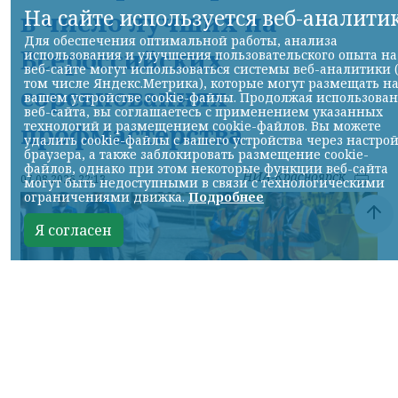
На сайте используется веб-аналити
в число лучших на
Для обеспечения оптимальной работы, анализа
Всероссийских
использования и улучшения пользовательского опыта на
веб-сайте могут использоваться системы веб-аналитики 
том числе Яндекс.Метрика), которые могут размещать н
соревнованиях
вашем устройстве cookie-файлы. Продолжая использова
веб-сайта, вы соглашаетесь с применением указанных
профмастерства
технологий и размещением cookie-файлов. Вы можете
удалить cookie-файлы с вашего устройства через настро
браузера, а также заблокировать размещение cookie-
файлов, однако при этом некоторые функции веб-сайта
НИА-Красноярск
07.08.2026 22:13
могут быть недоступными в связи с технологическими
ограничениями движка.
Подробнее
Я согласен