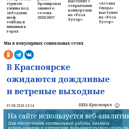
выступят с
«Астана
туризм:
бронирование
открытыми
Опера»
ужины под
зимнего
концертами
выступят
звёздами,
сезона
на «Роза
на «Роза
шеф-
2026/2027
Хутор»
Хутор»
тейблы и
пикники в
горах
Мы в популярных социальных сетях
В Красноярске
ожидаются дождливые
и ветреные выходные
НИА-Красноярск
07.08.2026 13:14
На сайте используется веб-аналити
Для обеспечения оптимальной работы, анализа
использования и улучшения пользовательского опыта на