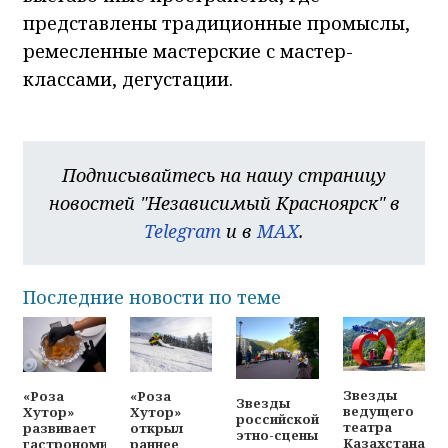
представлены традиционные промыслы,
ремесленные мастерские с мастер-
классами, дегустации.
Подписывайтесь на нашу страницу
новостей "Независимый Красноярск" в
Telegram
и в
MAX
.
Последние новости по теме
Звезды
«Роза
«Роза
Звезды
ведущего
Хутор»
Хутор»
российской
театра
развивает
открыл
этно-сцены
Казахстана
гастрономический
раннее