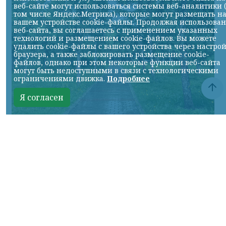
веб-сайте могут использоваться системы веб-аналитики 
том числе Яндекс.Метрика), которые могут размещать н
вашем устройстве cookie-файлы. Продолжая использова
веб-сайта, вы соглашаетесь с применением указанных
технологий и размещением cookie-файлов. Вы можете
удалить cookie-файлы с вашего устройства через настро
браузера, а также заблокировать размещение cookie-
файлов, однако при этом некоторые функции веб-сайта
могут быть недоступными в связи с технологическими
ограничениями движка.
Подробнее
Я согласен
© НИА
КРАСНОЯРСКИЙ КРАЙ, /НИА-
КРАСНОЯРСК/. В предстоящие выходные
жителей города ждет переменчивая
погода.
В субботу, 8 августа, днем ожидается
небольшой дождь. Воздух прогреется до