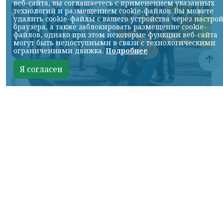
веб-сайта, вы соглашаетесь с применением указанных
технологий и размещением cookie-файлов. Вы можете
удалить cookie-файлы с вашего устройства через настро
браузера, а также заблокировать размещение cookie-
файлов, однако при этом некоторые функции веб-сайта
могут быть недоступными в связи с технологическими
ограничениями движка.
Подробнее
Я согласен
Фото: АО «СУЭК-Хакасия»
КРАСНОЯРСКИЙ КРАЙ, /НИА-
КРАСНОЯРСК/. Специалисты Бородинского
погрузочно-транспортного управления
стали призёрами Всероссийских
соревнований профессионального