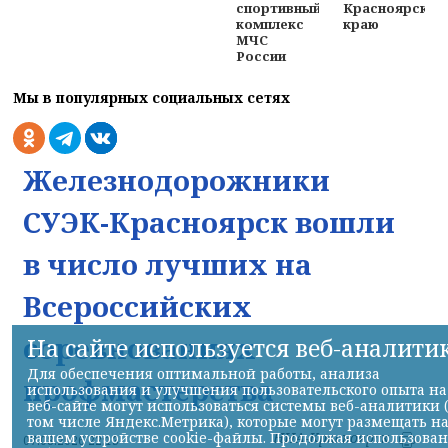
спортивный
Красноярском
комплекс
краю
МЧС
России
Мы в популярных социальных сетях
Железнодорожники
СУЭК-Красноярск вошли
в число лучших на
Всероссийских
соревнованиях
На сайте используется веб-аналити
Для обеспечения оптимальной работы, анализа
профмастерства
использования и улучшения пользовательского опыта на
веб-сайте могут использоваться системы веб-аналитики 
том числе Яндекс.Метрика), которые могут размещать н
вашем устройстве cookie-файлы. Продолжая использова
НИА-Красноярск
07.08.2026 22:13