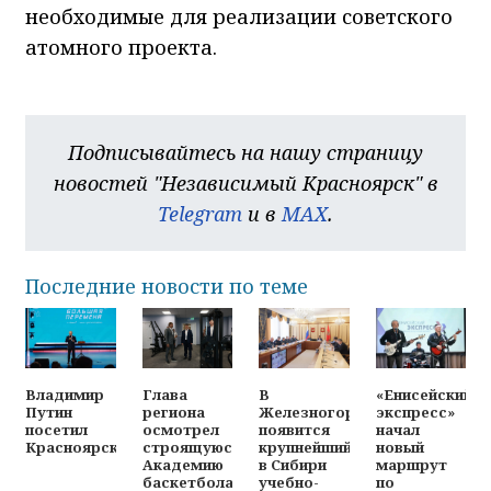
необходимые для реализации советского
атомного проекта.
Подписывайтесь на нашу страницу
новостей "Независимый Красноярск" в
Telegram
и в
MAX
.
Последние новости по теме
Владимир
Глава
В
«Енисейский
Путин
региона
Железногорске
экспресс»
посетил
осмотрел
появится
начал
Красноярск
строящуюся
крупнейший
новый
Академию
в Сибири
маршрут
баскетбола
учебно-
по