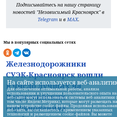
Подписывайтесь на нашу страницу
новостей "Независимый Красноярск" в
Telegram
и в
MAX
.
Мы в популярных социальных сетях
Железнодорожники
СУЭК-Красноярск вошли
На сайте используется веб-аналити
в число лучших на
Для обеспечения оптимальной работы, анализа
использования и улучшения пользовательского опыта на
Всероссийских
веб-сайте могут использоваться системы веб-аналитики 
том числе Яндекс.Метрика), которые могут размещать н
соревнованиях
вашем устройстве cookie-файлы. Продолжая использова
веб-сайта, вы соглашаетесь с применением указанных
технологий и размещением cookie-файлов. Вы можете