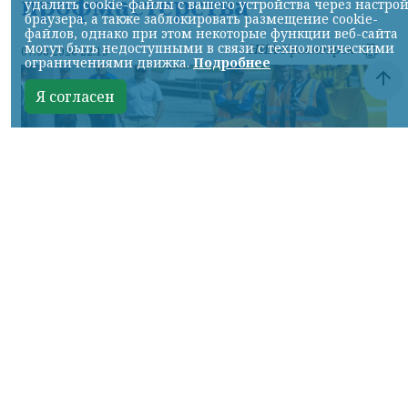
профмастерства
удалить cookie-файлы с вашего устройства через настро
браузера, а также заблокировать размещение cookie-
файлов, однако при этом некоторые функции веб-сайта
могут быть недоступными в связи с технологическими
НИА-Красноярск
07.08.2026 22:13
ограничениями движка.
Подробнее
Я согласен
Фото: АО «СУЭК-Хакасия»
КРАСНОЯРСКИЙ КРАЙ, /НИА-
КРАСНОЯРСК/. Специалисты Бородинского
погрузочно-транспортного управления