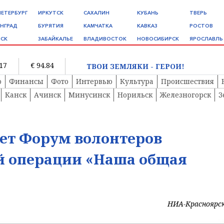
ПЕТЕРБУРГ
ИРКУТСК
САХАЛИН
КУБАНЬ
ТВЕРЬ
НГРАД
БУРЯТИЯ
КАМЧАТКА
КАВКАЗ
РОСТОВ
СК
ЗАБАЙКАЛЬЕ
ВЛАДИВОСТОК
НОВОСИБИРСК
ЯРОСЛАВЛЬ
.17
€ 94.84
ТВОИ ЗЕМЛЯКИ - ГЕРОИ!
о
Финансы
Фото
Интервью
Культура
Происшествия
Канск
Ачинск
Минусинск
Норильск
Железногорск
З
дет Форум волонтеров
й операции «Наша общая
НИА-Красноярс