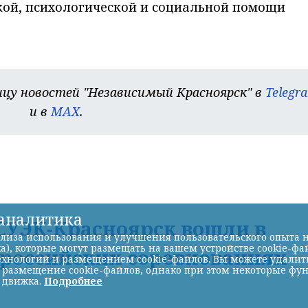
ой, психологической и социальной помощи
цу новостей "Независимый Красноярск" в
Telegr
и в
MAX
.
-аналитика
УЭК-Красноярск вошли в
лиза использования и улучшения пользовательского опыта н
а), которые могут размещать на вашем устройстве cookie-фа
ероссийских соревнованиях
хнологий и размещением cookie-файлов. Вы можете удалить 
ь размещение cookie-файлов, однако при этом некоторые фу
 движка.
Подробнее