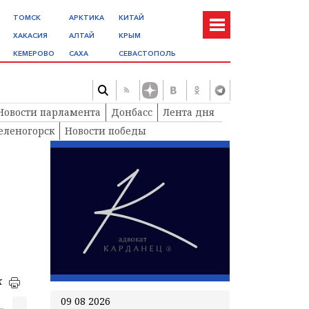
ТОМСК
АРКТИКА
КИТАЙ
ХАКАСИЯ
АЛТАЙ
КРЫМ
КЕМЕРОВО
САХА
СЕВАСТОПОЛЬ
Новости парламента
Донбасс
Лента дня
еленогорск
Новости победы
к
09 08 2026