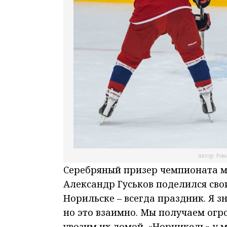
Автор: Ром
Серебряный призер чемпионата м
Александр Гуськов поделился сво
Норильске – всегда праздник. Я з
но это взаимно. Мы получаем огр
увозим их домой. «Норникель» у м