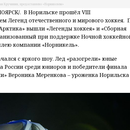
ан Кручинин, предоставлено «Норникелем»
ЯРСК/. В Норильске прошёл VIII
ем Легенд отечественного и мирового хоккея. 
Арктика» вышли «Легенды хоккея» и «Сборная
рганизованный при поддержке Ночной хоккейно
билею компании «Норникель».
ался с яркого шоу. Лед «разогрели» юные
ва России среди юниоров и победители финала
и» Вероника Меренкова – уроженка Норильска 