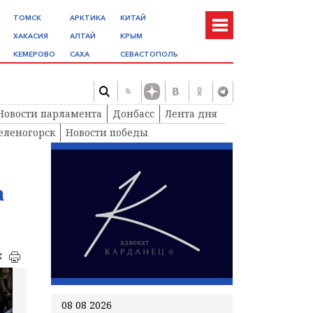
ТОМСК
АРКТИКА
КИТАЙ
ХАКАСИЯ
АЛТАЙ
КРЫМ
КЕМЕРОВО
САХА
СЕВАСТОПОЛЬ
Новости парламента
Донбасс
Лента дня
еленогорск
Новости победы
а
к
08 08 2026