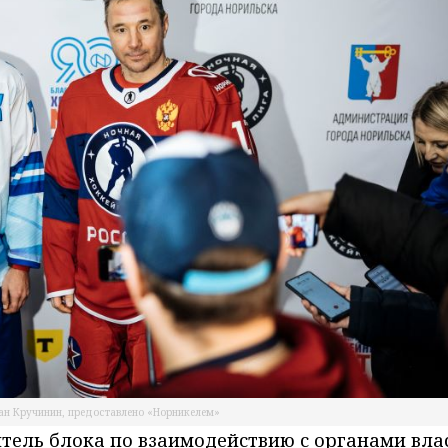
ан Кручинин, предоставлено «Норникелем»
тель блока по взаимодействию с органами вла