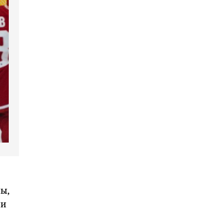
ры,
 и