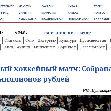
ПЕТЕРБУРГ
ИРКУТСК
САХАЛИН
КУБАНЬ
ТВЕРЬ
НГРАД
БУРЯТИЯ
КАМЧАТКА
КАВКАЗ
РОСТОВ
СК
ЗАБАЙКАЛЬЕ
ВЛАДИВОСТОК
НОВОСИБИРСК
ЯРОСЛАВЛЬ
.17
€ 94.84
ТВОИ ЗЕМЛЯКИ - ГЕРОИ!
о
Финансы
Фото
Интервью
Культура
Происшествия
Канск
Ачинск
Минусинск
Норильск
Железногорск
З
ный хоккейный матч: Собран
 миллионов рублей
НИА-Красноярс