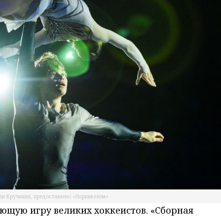
ан Кручинин, предоставлено «Норникелем»
ющую игру великих хоккеистов. «Сборная