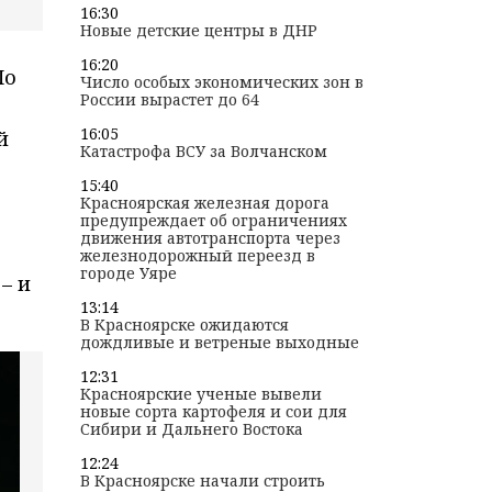
16:30
Новые детские центры в ДНР
16:20
По
Число особых экономических зон в
России вырастет до 64
16:05
й
Катастрофа ВСУ за Волчанском
15:40
Красноярская железная дорога
предупреждает об ограничениях
движения автотранспорта через
железнодорожный переезд в
городе Уяре
– и
13:14
В Красноярске ожидаются
дождливые и ветреные выходные
12:31
Красноярские ученые вывели
новые сорта картофеля и сои для
Сибири и Дальнего Востока
12:24
В Красноярске начали строить