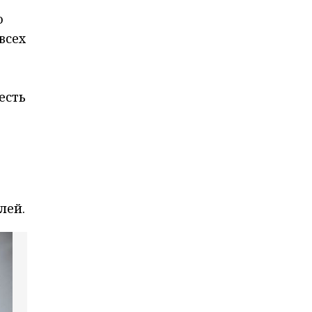
ю
всех
есть
лей.