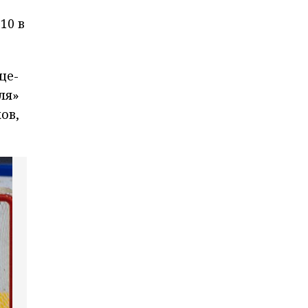
10 в
це-
ля»
ов,