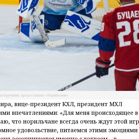
ан Кручинин, предоставлено «Норникелем»
ира, вице-президент КХЛ, президент МХЛ
ими впечатлениями: «Для меня происходящее в
наю, что норильчане всегда очень ждут этой иг
омное удовольствие, питаемся этими эмоциями
еня ассоциируется именно с хоккеем – в