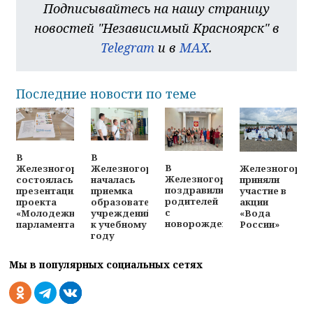
Подписывайтесь на нашу страницу
новостей "Независимый Красноярск" в
Telegram
и в
MAX
.
Последние новости по теме
В
В
В
Железногорц
Железногорске
Железногорске
Железногорске
приняли
состоялась
началась
поздравили
участие в
презентация
приемка
родителей
акции
проекта
образовательных
с
«Вода
«Молодежного
учреждений
новорожденными
России»
парламента»
к учебному
году
Мы в популярных социальных сетях