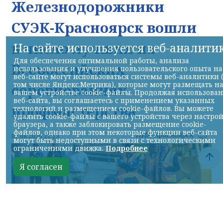
Железнодорожники
СУЭК-Красноярск вошли
в число лучших на
На сайте используется веб-аналити
Для обеспечения оптимальной работы, анализа
Всероссийских
использования и улучшения пользовательского опыта на
веб-сайте могут использоваться системы веб-аналитики 
том числе Яндекс.Метрика), которые могут размещать н
соревнованиях
вашем устройстве cookie-файлы. Продолжая использова
веб-сайта, вы соглашаетесь с применением указанных
профмастерства
технологий и размещением cookie-файлов. Вы можете
удалить cookie-файлы с вашего устройства через настро
браузера, а также заблокировать размещение cookie-
файлов, однако при этом некоторые функции веб-сайта
НИА-Красноярск
07.08.2026 22:13
могут быть недоступными в связи с технологическими
ограничениями движка.
Подробнее
Я согласен