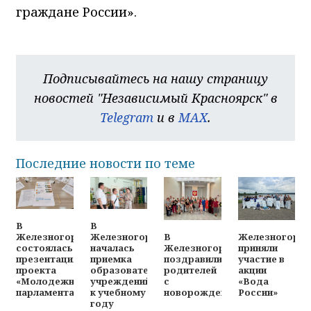
граждане России».
Подписывайтесь на нашу страницу
новостей "Независимый Красноярск" в
Telegram
и в
MAX
.
Последние новости по теме
В
В
В
Железногорц
Железногорске
Железногорске
Железногорске
приняли
состоялась
началась
поздравили
участие в
презентация
приемка
родителей
акции
проекта
образовательных
с
«Вода
«Молодежного
учреждений
новорожденными
России»
парламента»
к учебному
году