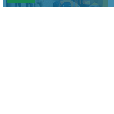
Фото: АО «СУЭК-Хакасия»
КРАСНОЯРСКИЙ КРАЙ, /НИА-
КРАСНОЯРСК/. Специалисты Бородинского
погрузочно-транспортного управления
стали призёрами Всероссийских
соревнований профессионального
мастерства «Логистический Олимп»,
которые прошли в Республике Хакасия.