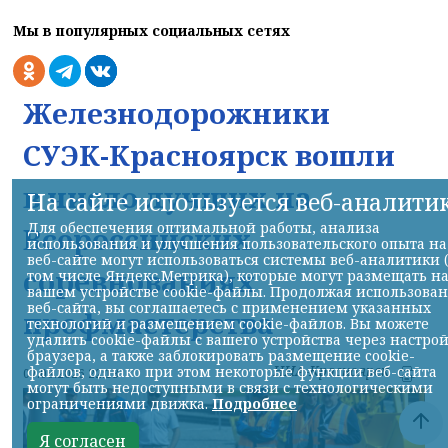
Мы в популярных социальных сетях
Железнодорожники
СУЭК-Красноярск вошли
в число лучших на
На сайте используется веб-аналити
Для обеспечения оптимальной работы, анализа
Всероссийских
использования и улучшения пользовательского опыта на
веб-сайте могут использоваться системы веб-аналитики 
соревнованиях
том числе Яндекс.Метрика), которые могут размещать н
вашем устройстве cookie-файлы. Продолжая использова
веб-сайта, вы соглашаетесь с применением указанных
профмастерства
технологий и размещением cookie-файлов. Вы можете
удалить cookie-файлы с вашего устройства через настро
браузера, а также заблокировать размещение cookie-
НИА-Красноярск
файлов, однако при этом некоторые функции веб-сайта
07.08.2026 22:13
могут быть недоступными в связи с технологическими
ограничениями движка.
Подробнее
Я согласен