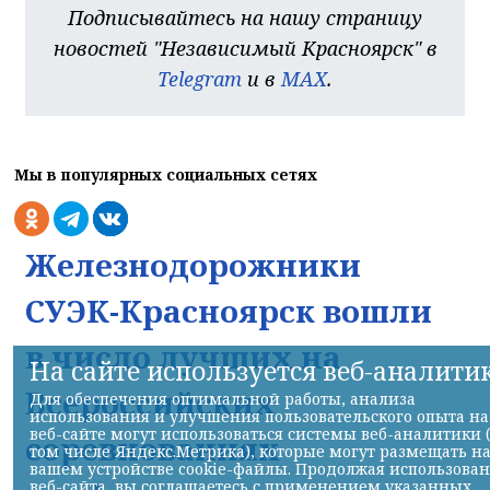
Подписывайтесь на нашу страницу
новостей "Независимый Красноярск" в
Telegram
и в
MAX
.
Мы в популярных социальных сетях
Железнодорожники
СУЭК-Красноярск вошли
в число лучших на
На сайте используется веб-аналити
Всероссийских
Для обеспечения оптимальной работы, анализа
использования и улучшения пользовательского опыта на
веб-сайте могут использоваться системы веб-аналитики 
соревнованиях
том числе Яндекс.Метрика), которые могут размещать н
вашем устройстве cookie-файлы. Продолжая использова
веб-сайта, вы соглашаетесь с применением указанных