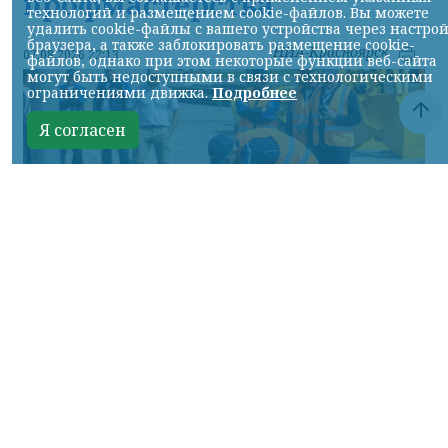
профмастерства
технологий и размещением cookie-файлов. Вы можете
удалить cookie-файлы с вашего устройства через настро
браузера, а также заблокировать размещение cookie-
НИА-Красноярск
07.08.2026 22:13
файлов, однако при этом некоторые функции веб-сайта
могут быть недоступными в связи с технологическими
ограничениями движка.
Подробнее
Я согласен
Фото: АО «СУЭК-Хакасия»
КРАСНОЯРСКИЙ КРАЙ, /НИА-
КРАСНОЯРСК/. Специалисты Бородинского
погрузочно-транспортного управления