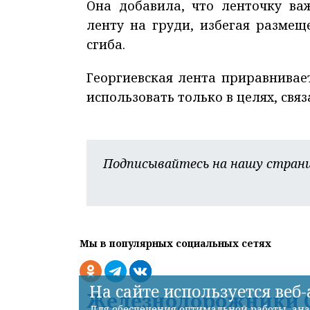
Она добавила, что ленточку ва
ленту на груди, избегая размещ
сгиба.
Георгиевская лента приравнивае
использовать только в целях, свя
Подписывайтесь на нашу страни
Мы в популярных социальных сетях
На сайте используется веб
Железнодорожники С
Для обеспечения оптимальной работы, ана