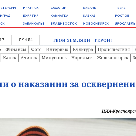
ПЕТЕРБУРГ
ИРКУТСК
САХАЛИН
КУБАНЬ
ТВЕРЬ
НГРАД
БУРЯТИЯ
КАМЧАТКА
КАВКАЗ
РОСТОВ
СК
ЗАБАЙКАЛЬЕ
ВЛАДИВОСТОК
НОВОСИБИРСК
ЯРОСЛАВЛЬ
.17
€ 94.84
ТВОИ ЗЕМЛЯКИ - ГЕРОИ!
о
Финансы
Фото
Интервью
Культура
Происшествия
Канск
Ачинск
Минусинск
Норильск
Железногорск
З
и о наказании за осквернени
НИА-Красноярс