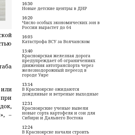
16:30
Новые детские центры в ДНР
16:20
Число особых экономических зон в
России вырастет до 64
ской
16:05
Катастрофа ВСУ за Волчанском
стью
15:40
Красноярская железная дорога
предупреждает об ограничениях
движения автотранспорта через
таба
железнодорожный переезд в
городе Уяре
13:14
 или
В Красноярске ожидаются
дождливые и ветреные выходные
 при
12:31
док,
Красноярские ученые вывели
новые сорта картофеля и сои для
», –
Сибири и Дальнего Востока
12:24
В Красноярске начали строить