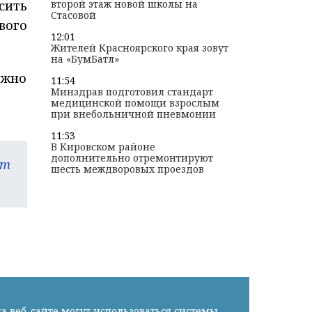
сить
второй этаж новой школы на
Стасовой
вого
12:01
Жителей Красноярского края зовут
на «БумБатл»
ожно
11:54
Минздрав подготовил стандарт
медицинской помощи взрослым
при внебольничной пневмонии
11:53
В Кировском районе
дополнительно отремонтируют
am
шесть междворовых проездов
а веб-сайте могут использоваться системы