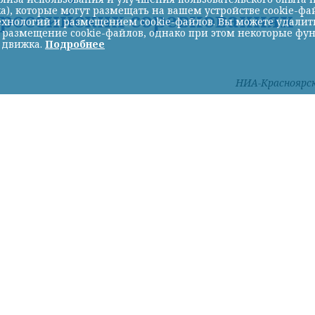
а), которые могут размещать на вашем устройстве cookie-фа
ероссийских соревнованиях
хнологий и размещением cookie-файлов. Вы можете удалить 
ь размещение cookie-файлов, однако при этом некоторые фу
 движка.
Подробнее
НИА-Красноярс