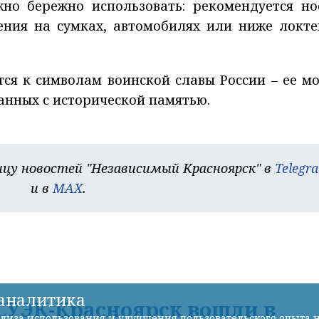
жно бережно использовать: рекомендуется но
ения на сумках, автомобилях или ниже локте
тся к символам воинской славы России – ее м
занных с исторической памятью.
цу новостей "Независимый Красноярск" в
Telegr
и в
MAX
.
-аналитика
УЭК-Красноярск вошли в
лиза использования и улучшения пользовательского опыта н