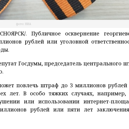
фото: НИА
НОЯРСК/. Публичное осквернение георгиев
лионов рублей или уголовной ответственно
оды.
епутат Госдумы, председатель центрального ш
о.
может повлечь штраф до 3 миллионов рублей
х лет. В особо тяжких случаях, например,
ушении или использовании интернет-площа
миллионов рублей или пяти лет заключения