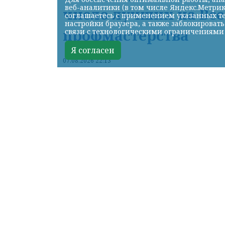
веб-аналитики (в том числе Яндекс.Метрик
число лучших на Вс
соглашаетесь с применением указанных те
настройки браузера, а также заблокироват
профмастерства
связи с технологическими ограничениями
Я согласен
07.08.2026 22:13