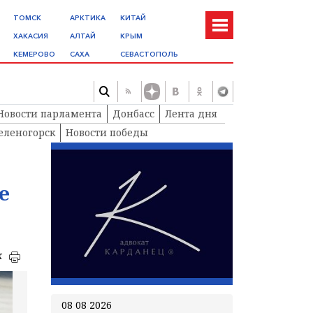
ТОМСК
АРКТИКА
КИТАЙ
ХАКАСИЯ
АЛТАЙ
КРЫМ
КЕМЕРОВО
САХА
СЕВАСТОПОЛЬ
Новости парламента
Донбасс
Лента дня
еленогорск
Новости победы
е
к
08 08 2026