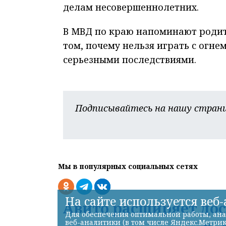
делам несовершеннолетних.
В МВД по краю напоминают родите
том, почему нельзя играть с огне
серьезными последствиями.
Подписывайтесь на нашу страни
Мы в популярных социальных сетях
На сайте используется веб
Авито расширяет до
Для обеспечения оптимальной работы, ана
веб-аналитики (в том числе Яндекс.Метрик