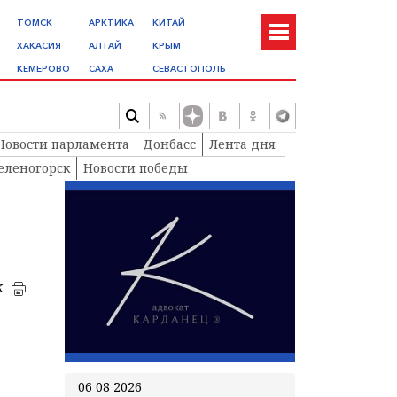
ТОМСК
АРКТИКА
КИТАЙ
ХАКАСИЯ
АЛТАЙ
КРЫМ
КЕМЕРОВО
САХА
СЕВАСТОПОЛЬ
Новости парламента
Донбасс
Лента дня
еленогорск
Новости победы
к
06 08 2026