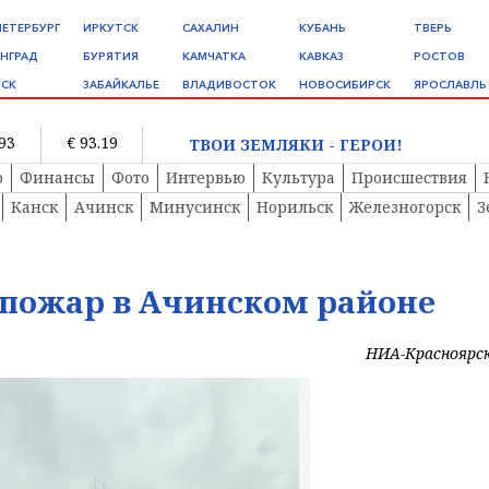
ПЕТЕРБУРГ
ИРКУТСК
САХАЛИН
КУБАНЬ
ТВЕРЬ
НГРАД
БУРЯТИЯ
КАМЧАТКА
КАВКАЗ
РОСТОВ
СК
ЗАБАЙКАЛЬЕ
ВЛАДИВОСТОК
НОВОСИБИРСК
ЯРОСЛАВЛЬ
.93
€ 93.19
ТВОИ ЗЕМЛЯКИ - ГЕРОИ!
о
Финансы
Фото
Интервью
Культура
Происшествия
Канск
Ачинск
Минусинск
Норильск
Железногорск
З
 пожар в Ачинском районе
НИА-Красноярс