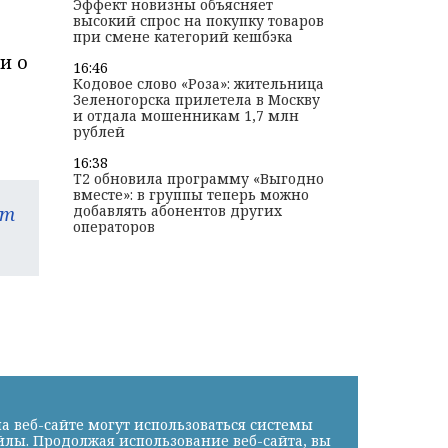
Эффект новизны объясняет
высокий спрос на покупку товаров
при смене категорий кешбэка
и о
16:46
Кодовое слово «Роза»: жительница
Зеленогорска прилетела в Москву
и отдала мошенникам 1,7 млн
рублей
16:38
T2 обновила программу «Выгодно
вместе»: в группы теперь можно
добавлять абонентов других
am
операторов
а веб-сайте могут использоваться системы
йлы. Продолжая использование веб-сайта, вы