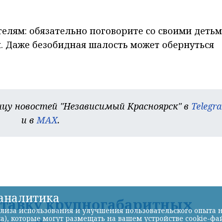
лям: обязательно поговорите со своими детьм
м. Даже безобидная шалость может обернуться
цу новостей "Независимый Красноярск" в
Telegr
и в
MAX
.
-аналитика
ставку крупногабаритных
лиза использования и улучшения пользовательского опыта н
а), которые могут размещать на вашем устройстве cookie-фа