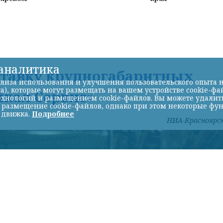
-аналитика
ставку крупногабаритных
лиза использования и улучшения пользовательского опыта н
а), которые могут размещать на вашем устройстве cookie-фа
йкал Сервис»
хнологий и размещением cookie-файлов. Вы можете удалить 
ь размещение cookie-файлов, однако при этом некоторые фу
 движка.
Подробнее
НИА-Красноярс