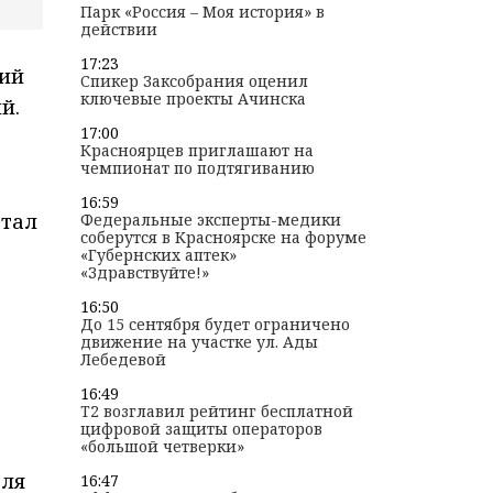
Парк «Россия – Моя история» в
действии
17:23
кий
Спикер Заксобрания оценил
ключевые проекты Ачинска
й.
17:00
Красноярцев приглашают на
чемпионат по подтягиванию
16:59
отал
Федеральные эксперты-медики
соберутся в Красноярске на форуме
«Губернских аптек»
«Здравствуйте!»
16:50
До 15 сентября будет ограничено
движение на участке ул. Ады
Лебедевой
16:49
T2 возглавил рейтинг бесплатной
цифровой защиты операторов
«большой четверки»
для
16:47