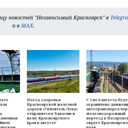
цу новостей "Независимый Красноярск" в
Telegr
и в
MAX
.
зует
Поезд здоровья
С 5 по 6 августа буд
 для
Красноярской железной
ограничено движен
дороги «Святитель Лука»
автотранспорта чер
ы
отправится в Хакасию и
железнодорожный
каменная
на юг Красноярского
переезд в Назаровс
айнем
края в августе
округе Красноярско
оярском
края