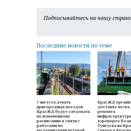
Подписывайтесь на нашу страни
Последние новости по теме
7 августа девять
КрасЖД органи
пригородных поездов
доставку песка
КрасЖД будут следовать
ремонта
по измененному
инфраструктур
расписанию в связи с
аэропорта Под
работами по
Тунгуска на Кр
модернизации путевой
Севере в Красн