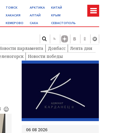
ТОМСК
АРКТИКА
КИТАЙ
ХАКАСИЯ
АЛТАЙ
КРЫМ
КЕМЕРОВО
САХА
СЕВАСТОПОЛЬ
Новости парламента
Донбасс
Лента дня
еленогорск
Новости победы
к
06 08 2026