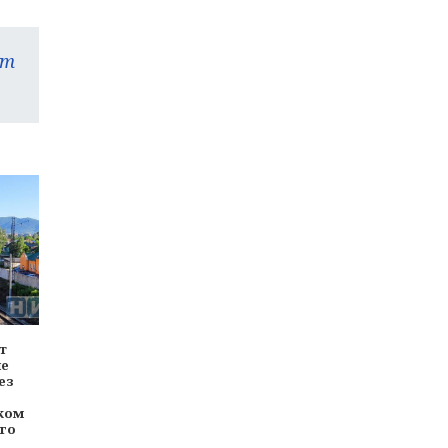
am
ет
ие
ез
ком
го