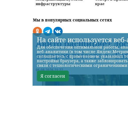
инфраструктуры
крае
Мы в популярных социальных сетях
На сайте используется веб
Авито расширяет до
Для обеспечения оптимальной работы, ана
веб-аналитики (в том числе Яндекс.Метрик
товаров вместе с «Ба
соглашаетесь с применением указанных те
настройки браузера, а также заблокироват
связи с технологическими ограничениями
06.08.2026 21:22
Я согласен