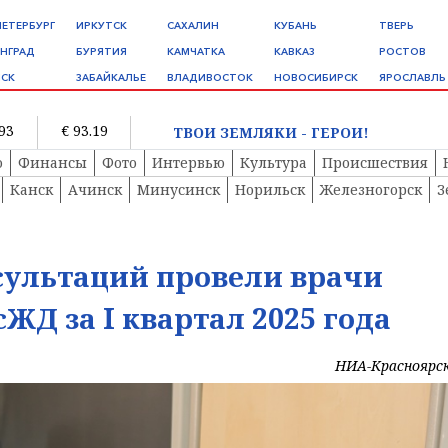
ПЕТЕРБУРГ
ИРКУТСК
САХАЛИН
КУБАНЬ
ТВЕРЬ
НГРАД
БУРЯТИЯ
КАМЧАТКА
КАВКАЗ
РОСТОВ
СК
ЗАБАЙКАЛЬЕ
ВЛАДИВОСТОК
НОВОСИБИРСК
ЯРОСЛАВЛЬ
.93
€ 93.19
ТВОИ ЗЕМЛЯКИ - ГЕРОИ!
о
Финансы
Фото
Интервью
Культура
Происшествия
Канск
Ачинск
Минусинск
Норильск
Железногорск
З
нсультаций провели врачи
ЖД за I квартал 2025 года
НИА-Красноярс