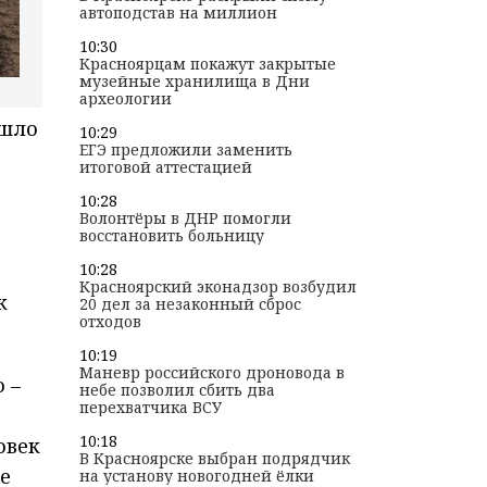
автоподстав на миллион
10:30
Красноярцам покажут закрытые
музейные хранилища в Дни
археологии
ошло
10:29
ЕГЭ предложили заменить
итоговой аттестацией
10:28
Волонтёры в ДНР помогли
восстановить больницу
10:28
Красноярский эконадзор возбудил
к
20 дел за незаконный сброс
отходов
10:19
Маневр российского дроновода в
 –
небе позволил сбить два
перехватчика ВСУ
10:18
овек
В Красноярске выбран подрядчик
е
на установу новогодней ёлки