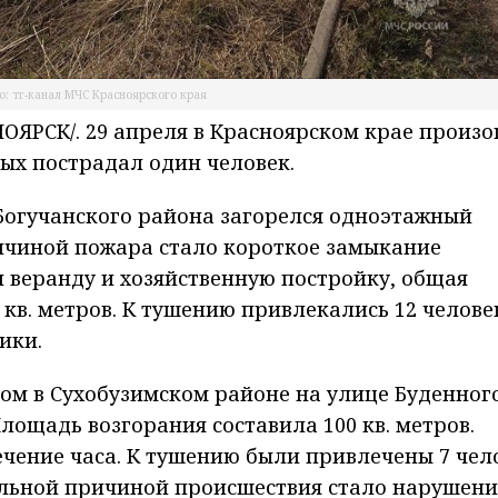
о: тг-канал МЧС Красноярского края
ЯРСК/. 29 апреля в Красноярском крае произ
рых пострадал один человек.
Богучанского района загорелся одноэтажный
чиной пожара стало короткое замыкание
 веранду и хозяйственную постройку, общая
 кв. метров. К тушению привлекались 12 челове
ики.
м в Сухобузимском районе на улице Буденного
лощадь возгорания составила 100 кв. метров.
ечение часа. К тушению были привлечены 7 чел
ельной причиной происшествия стало нарушени