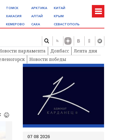
ТОМСК
АРКТИКА
КИТАЙ
ХАКАСИЯ
АЛТАЙ
КРЫМ
КЕМЕРОВО
САХА
СЕВАСТОПОЛЬ
Новости парламента
Донбасс
Лента дня
еленогорск
Новости победы
к
07 08 2026