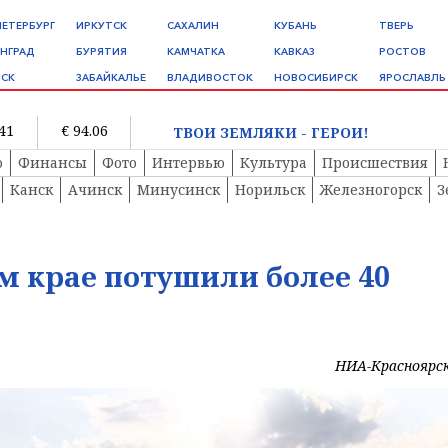
ПЕТЕРБУРГ
ИРКУТСК
САХАЛИН
КУБАНЬ
ТВЕРЬ
НГРАД
БУРЯТИЯ
КАМЧАТКА
КАВКАЗ
РОСТОВ
СК
ЗАБАЙКАЛЬЕ
ВЛАДИВОСТОК
НОВОСИБИРСК
ЯРОСЛАВЛЬ
.41
€ 94.06
ТВОИ ЗЕМЛЯКИ - ГЕРОИ!
о
Финансы
Фото
Интервью
Культура
Происшествия
Канск
Ачинск
Минусинск
Норильск
Железногорск
З
м крае потушили более 40
НИА-Красноярс