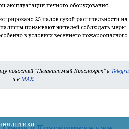
ри эксплуатации печного оборудования.
истрировано 25 палов сухой растительности на
ециалисты призывают жителей соблюдать меры
собенно в условиях весеннего пожароопасного
цу новостей "Независимый Красноярск" в
Telegr
и в
MAX
.
-аналитика
Сбера в Красноярске уже