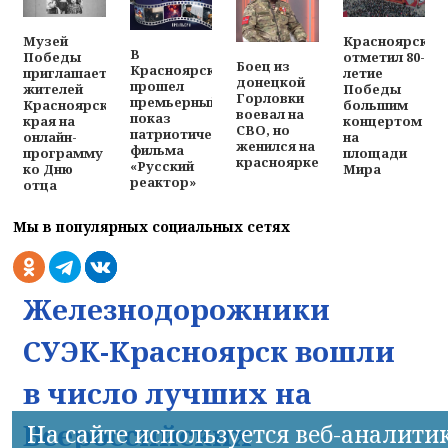
Музей
Красноярск
В
Победы
отметил 80-
Боец из
Красноярске
приглашает
летие
донецкой
прошел
жителей
Победы
Горловки
премьерный
Красноярского
большим
воевал на
показ
края на
концертом
СВО, но
патриотического
онлайн-
на
женился на
фильма
программу
площади
красноярке
«Русский
ко Дню
Мира
реактор»
отца
Мы в популярных социальных сетях
Железнодорожники
СУЭК-Красноярск вошли
в число лучших на
Всероссийских
На сайте используется веб-аналити