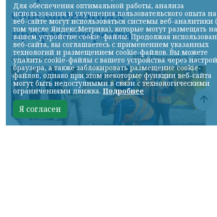
Для обеспечения оптимальной работы, анализа
соревнованиях
использования и улучшения пользовательского опыта на
веб-сайте могут использоваться системы веб-аналитики 
том числе Яндекс.Метрика), которые могут размещать н
профмастерства
вашем устройстве cookie-файлы. Продолжая использова
веб-сайта, вы соглашаетесь с применением указанных
технологий и размещением cookie-файлов. Вы можете
НИА-Красноярск
07.08.2026 22:13
удалить cookie-файлы с вашего устройства через настро
браузера, а также заблокировать размещение cookie-
файлов, однако при этом некоторые функции веб-сайта
могут быть недоступными в связи с технологическими
ограничениями движка.
Подробнее
Я согласен
Фото: АО «СУЭК-Хакасия»
КРАСНОЯРСКИЙ КРАЙ, /НИА-