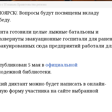
 с ТГ-канала Правительства региона
ЯРСК/. Вопросы будут посвящены вкладу
беду.
онта готовили целые лыжные батальоны и
азвернуты эвакуационные госпитали для ране
эвакуированных сюда предприятий работали дл
публикован 5 мая в
официальной
лодежной библиотеки.
кий диктант можно будет написать в онлайн-
ную форму участника на сайте выбранной