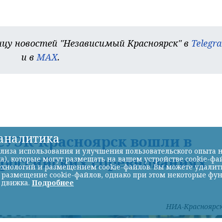
цу новостей "Независимый Красноярск" в
Telegr
и в
MAX
.
-аналитика
УЭК-Красноярск вошли в
лиза использования и улучшения пользовательского опыта н
ероссийских соревнованиях
а), которые могут размещать на вашем устройстве cookie-фа
хнологий и размещением cookie-файлов. Вы можете удалить 
ь размещение cookie-файлов, однако при этом некоторые фу
 движка.
Подробнее
НИА-Красноярс