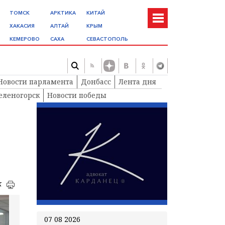
ТОМСК
АРКТИКА
КИТАЙ
ХАКАСИЯ
АЛТАЙ
КРЫМ
КЕМЕРОВО
САХА
СЕВАСТОПОЛЬ
Новости парламента
Донбасс
Лента дня
еленогорск
Новости победы
к
07 08 2026