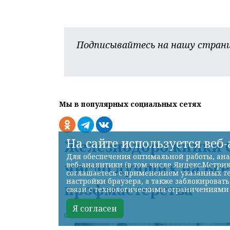
Подписывайтесь на нашу страни
Мы в популярных социальных сетях
На сайте используется веб
Железнодорожники С
Для обеспечения оптимальной работы, ана
число лучших на Вс
веб-аналитики (в том числе Яндекс.Метрик
соглашаетесь с применением указанных те
настройки браузера, а также заблокироват
профмастерства
связи с технологическими ограничениями
Я согласен
07.08.2026 22:13