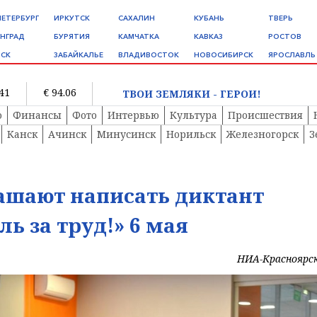
ПЕТЕРБУРГ
ИРКУТСК
САХАЛИН
КУБАНЬ
ТВЕРЬ
НГРАД
БУРЯТИЯ
КАМЧАТКА
КАВКАЗ
РОСТОВ
СК
ЗАБАЙКАЛЬЕ
ВЛАДИВОСТОК
НОВОСИБИРСК
ЯРОСЛАВЛЬ
.41
€ 94.06
ТВОИ ЗЕМЛЯКИ - ГЕРОИ!
о
Финансы
Фото
Интервью
Культура
Происшествия
Канск
Ачинск
Минусинск
Норильск
Железногорск
З
ашают написать диктант
ль за труд!» 6 мая
НИА-Красноярс