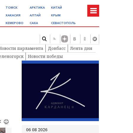
ТОМСК
АРКТИКА
КИТАЙ
ХАКАСИЯ
АЛТАЙ
КРЫМ
КЕМЕРОВО
САХА
СЕВАСТОПОЛЬ
Новости парламента
Донбасс
Лента дня
еленогорск
Новости победы
к
06 08 2026