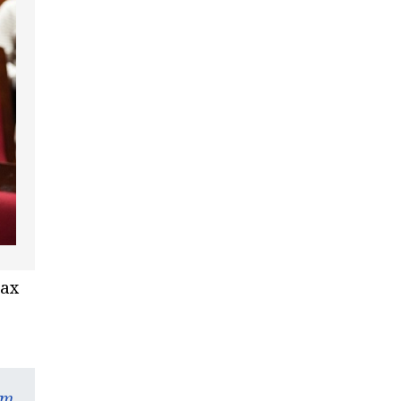
лах
am