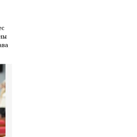
ес
ены
ава