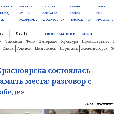
ПЕТЕРБУРГ
ИРКУТСК
САХАЛИН
КУБАНЬ
ТВЕРЬ
НГРАД
БУРЯТИЯ
КАМЧАТКА
КАВКАЗ
РОСТОВ
СК
ЗАБАЙКАЛЬЕ
ВЛАДИВОСТОК
НОВОСИБИРСК
ЯРОСЛАВЛЬ
.93
€ 93.19
ТВОИ ЗЕМЛЯКИ - ГЕРОИ!
о
Финансы
Фото
Интервью
Культура
Происшествия
Канск
Ачинск
Минусинск
Норильск
Железногорск
З
Красноярска состоялась
мять места: разговор с
обеде»
НИА-Красноярс