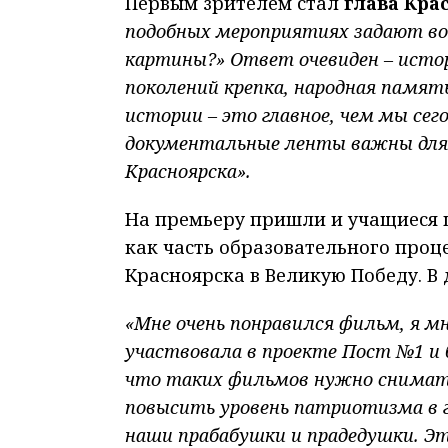
Первым зрителем стал
глава Кра
подобных мероприятиях задают воп
картины?» Ответ очевиден – истор
поколений крепка, народная памят
истории – это главное, чем мы сег
документальные ленты важны для 
Красноярска».
На премьеру пришли и учащиеся 
как часть образовательного проц
Красноярска в Великую Победу. В
«Мне очень понравился фильм, я мн
участвовала в проекте Пост №1 и 
что таких фильмов нужно снимать
повысить уровень патриотизма в 
наши прабабушки и прадедушки. Эт