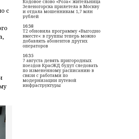
Кодовое слово «Роза»: жительница
Зеленогорска прилетела в Москву
о с
и отдала мошенникам 1,7 млн
рублей
16:38
ого
T2 обновила программу «Выгодно
а,
вместе»: в группы теперь можно
добавлять абонентов других
операторов
16:35
7 августа девять пригородных
поездов КрасЖД будут следовать
по измененному расписанию в
связи с работами по
и
модернизации путевой
инфраструктуры
ому