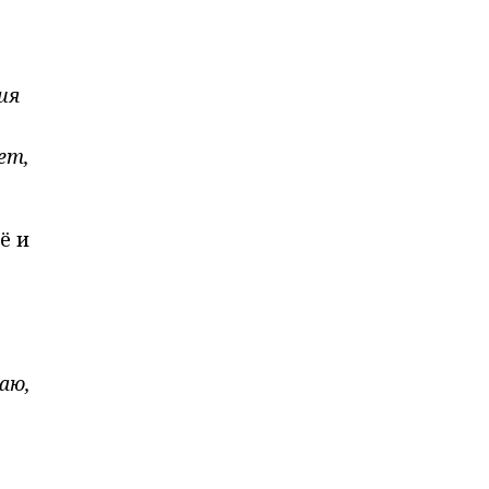
ия
ет,
ё и
аю,