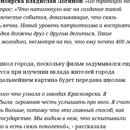
сноярска Владислав Логинов:
«По традиции на
рос: «Что натолкнуло вас на создание такой
ические события, доказывающие, что связь
ь вечна. Новый уровень патриотизма и восприят
одня должны друг с другом делиться. Такие
молодого, несмотря на то, что ему почти 400 л
школ города, поскольку фильм задумывался ещ
есса при изучении вклада жителей города
 дальнейшем картина будет передана школам.
ого что узнала о заводах Красноярска. Я
была огромная честь услышать про него. Я счит
 больше, потому что это главный способ, как
государстве. Мы видим в нем, что испытывали
о и есть связь поколений»,
-
рассказала