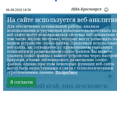
НИА-Красноярск
06.08.2026 18:36
На сайте используется веб-аналити
Для обеспечения оптимальной работы, анализа
использования и улучшения пользовательского опыта на
веб-сайте могут использоваться системы веб-аналитики 
том числе Яндекс.Метрика), которые могут размещать н
вашем устройстве cookie-файлы. Продолжая использова
веб-сайта, вы соглашаетесь с применением указанных
технологий и размещением cookie-файлов. Вы можете
удалить cookie-файлы с вашего устройства через настро
браузера, а также заблокировать размещение cookie-
файлов, однако при этом некоторые функции веб-сайта
могут быть недоступными в связи с технологическими
ограничениями движка.
Подробнее
Фото ТГ-канала "Спецоперация Z"
Я согласен
КРАСНОЯРСКИЙ КРАЙ, /НИА-КРАСНОЯРСК/.
Российские синхронистки победили в
акробатической программе на
чемпионате Европы.