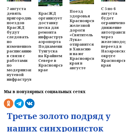
7 августа
С 5 по 6
Поезд
КрасЖД
девять
августа
здоровья
организует
пригородных
будет
Красноярской
доставку
поездов
ограничено
железной
песка для
КрасЖД
движение
дороги
ремонта
будут
автотранспор
«Святитель
инфраструктуры
следовать
через
Лука»
аэропорта
по
железнодоро
отправится
Подкаменная
измененному
переезд в
в Хакасию
Тунгуска
расписанию
Назаровском
и на юг
на Крайнем
в связи с
округе
Красноярского
Севере в
работами
Красноярског
края в
Красноярском
по
края
августе
крае
модернизации
путевой
инфраструктуры
Мы в популярных социальных сетях
Третье золото подряд у
наших синхронисток